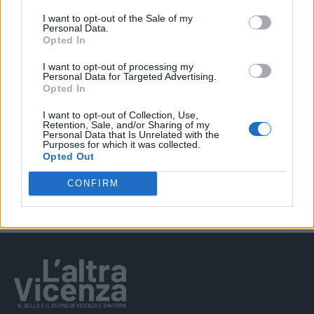
I want to opt-out of the Sale of my
EVENTI
Personal Data.
Berici in Festival 2026: a Lonigo “Little
Opted In
Italy, sulla strada del sogno”
I want to opt-out of processing my
Personal Data for Targeted Advertising.
Opted In
EVENTI
I want to opt-out of Collection, Use,
Retention, Sale, and/or Sharing of my
“Teatro in casa”: il 5 agosto il primo
Personal Data that Is Unrelated with the
spettacolo a Marano Vicentino con Maria
Purposes for which it was collected.
Celeste Carobene
Opted Out
CONFIRM