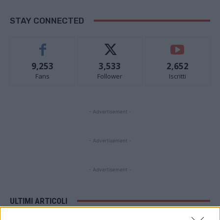
STAY CONNECTED
9,253
3,533
2,652
Fans
Follower
Iscritti
- Advertisement -
- Advertisement -
- Advertisement -
ULTIMI ARTICOLI