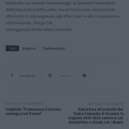
Mattarella, ha ricevuto nel pomeriggio al Quirinale il presidente
della Repubblica dell’Ecuador, Daniel Noboa Azin. Era presente
all’incontro il sottosegretario agli Affari Esteri e alla Cooperazione
Internazionale, Giorgio Silli.
sat/mgg/mca3 (Fonte video: Quirinale)
TAGS
Italpress
TopNewsItalia
Facebook
Twitter
ARTICOLO PRECEDENTE
ARTICOLO SUCCESSIVO
Ciambetti “Promuovere il turismo
Danza fiore all’occhiello del
enologico nel Veneto”
Teatro Comunale di Vicenza: la
stagione 2025-2026 comincia con
Aterballetto e chiude con i Momix