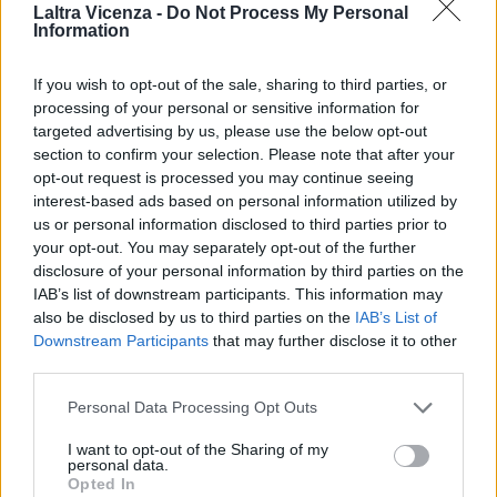
Laltra Vicenza -
Do Not Process My Personal
EVENTI
Information
Montecchio Maggiore, al Castello di
Romeo arrivano “Le nozze di Figaro” di
If you wish to opt-out of the sale, sharing to third parties, or
Mozart per Vicenza in Lirica
processing of your personal or sensitive information for
targeted advertising by us, please use the below opt-out
section to confirm your selection. Please note that after your
opt-out request is processed you may continue seeing
interest-based ads based on personal information utilized by
EVENTI
Ferragosto: Gallerie d’Italia Intesa
us or personal information disclosed to third parties prior to
Sanpaolo di Vicenza aperte gratis
your opt-out. You may separately opt-out of the further
disclosure of your personal information by third parties on the
IAB’s list of downstream participants. This information may
also be disclosed by us to third parties on the
IAB’s List of
Downstream Participants
that may further disclose it to other
EVENTI
third parties.
Paolo Gnutti premiato come eccellenza
veneta nel mondo all’International
Personal Data Processing Opt Outs
Scledum film festival
I want to opt-out of the Sharing of my
personal data.
Opted In