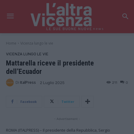
news
Home
Vicenza lungo le vie
VICENZA LUNGO LE VIE
Mattarella riceve il presidente
dell’Ecuador
Di
ItalPress
211
0
2 Luglio 2025
Facebook
Twitter
- Advertisement -
ROMA (ITALPRESS) – Il presidente della Repubblica, Sergio