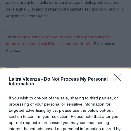
particolare ai temi della carenza di acqua e della proliferazione
delle alghe. Li stiamo trattando al Comitato Tecnico con i tecnici di
Regione e Genio Civile.”
——
Fonte:
Lago di Fimon: posato il nuovo ponte pedonale per
percorrere un anello di 5 km di incanto naturale
, Provincia di
Vicenza
TAGS
Lago di Fimon
Laltra Vicenza -
Do Not Process My Personal
Information
Facebook
Twitter
If you wish to opt-out of the sale, sharing to third parties, or
processing of your personal or sensitive information for
targeted advertising by us, please use the below opt-out
section to confirm your selection. Please note that after your
opt-out request is processed you may continue seeing
ARTICOLO PRECEDENTE
ARTICOLO SUCCESSIVO
interest-based ads based on personal information utilized by