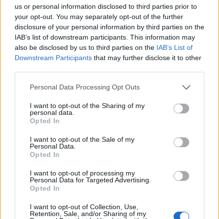
“Arte culi ‘n aria”, la racconta
Non solo Palladio: colle San
us or personal information disclosed to third parties prior to
Umberto Riva: “dentro e fora per a’
Bastian, dove s’intrecciano
cusina”, glossario e prefazione
natura, nobili ville, storia e …
your opt-out. You may separately opt-out of the further
amori
disclosure of your personal information by third parties on the
IAB’s list of downstream participants. This information may
also be disclosed by us to third parties on the
IAB’s List of
STAY CONNECTED
Downstream Participants
that may further disclose it to other
third parties.
Personal Data Processing Opt Outs
9,253
3,533
2,652
I want to opt-out of the Sharing of my
Fans
Follower
Iscritti
personal data.
Opted In
I want to opt-out of the Sale of my
Personal Data.
- Advertisement -
Opted In
I want to opt-out of processing my
- Advertisement -
Personal Data for Targeted Advertising.
Opted In
- Advertisement -
I want to opt-out of Collection, Use,
Retention, Sale, and/or Sharing of my