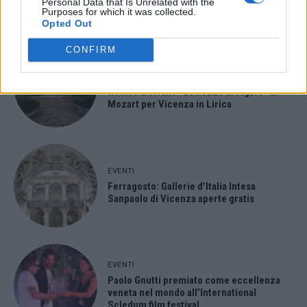
Personal Data that Is Unrelated with the
Purposes for which it was collected.
ULTIMI ARTICOLI
Opted Out
CONFIRM
EVENTI
Montecchio Maggiore, al Castello di
Romeo arrivano “Le nozze di Figaro” di
Mozart per Vicenza in Lirica
EVENTI
Ferragosto: Gallerie d’Italia Intesa
Sanpaolo di Vicenza aperte gratis
EVENTI
Paolo Gnutti premiato come eccellenza
veneta nel mondo all’International
Scledum film festival