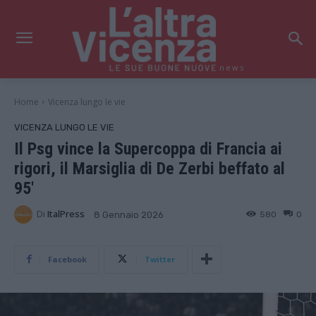
news
Home
Vicenza lungo le vie
VICENZA LUNGO LE VIE
Il Psg vince la Supercoppa di Francia ai
rigori, il Marsiglia di De Zerbi beffato al
95′
Di
ItalPress
580
0
8 Gennaio 2026
Facebook
Twitter