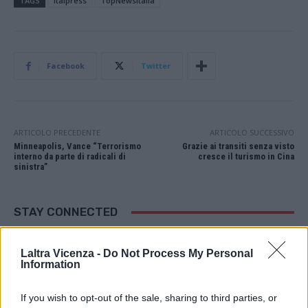
TAGS
Italpress
TopNewsItalia
Facebook
Twitter
ARTICOLO PRECEDENTE
ARTICOLO SUCCESSIVO
Minneapolis, Vance “Terrorismo
Grazie ai transiti senza visto
interno da parte di radicali di
cresce il turismo in Cina
sinistra”
STAY CONNECTED
Laltra Vicenza -
Do Not Process My Personal
Information
9,253
3,533
2,652
Fans
Follower
Iscritti
If you wish to opt-out of the sale, sharing to third parties, or