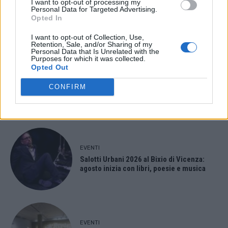
I want to opt-out of processing my
Personal Data for Targeted Advertising.
Berici in Festival 2026: a Lonigo “Little
Opted In
Italy, sulla strada del sogno”
I want to opt-out of Collection, Use,
Retention, Sale, and/or Sharing of my
Personal Data that Is Unrelated with the
Purposes for which it was collected.
Opted Out
EVENTI
“Teatro in casa”: il 5 agosto il primo
CONFIRM
spettacolo a Marano Vicentino con Maria
Celeste Carobene
EVENTI
Salotti Urbani 2026 al Bixio di Vicenza:
agosto inizia con libri, poesie e musica
EVENTI