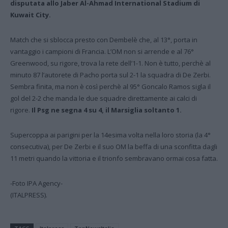
disputata allo Jaber Al-Ahmad International Stadium di
Kuwait City.
Match che si sblocca presto con Dembelè che, al 13°, porta in
vantaggio i campioni di Francia. L’OM non si arrende e al 76°
Greenwood, su rigore, trova la rete dell’1-1. Non è tutto, perchè al
minuto 87 l’autorete di Pacho porta sul 2-1 la squadra di De Zerbi.
Sembra finita, ma non è così perchè al 95° Goncalo Ramos sigla il
gol del 2-2 che manda le due squadre direttamente ai calci di
rigore.
Il Psg ne segna 4 su 4, il Marsiglia soltanto 1.
Supercoppa ai parigini per la 14esima volta nella loro storia (la 4°
consecutiva), per De Zerbi e il suo OM la beffa di una sconfitta dagli
11 metri quando la vittoria e il trionfo sembravano ormai cosa fatta.
-Foto IPA Agency-
(ITALPRESS).