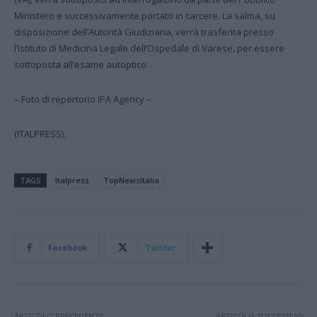
Ministero e successivamente portato in carcere. La salma, su
disposizione dell’Autorità Giudiziaria, verrà trasferita presso
l’Istituto di Medicina Legale dell’Ospedale di Varese, per essere
sottoposta all’esame autoptico.
– Foto di repertorio IPA Agency –
(ITALPRESS).
TAGS
Italpress
TopNewsItalia
Facebook
Twitter
ARTICOLO PRECEDENTE
ARTICOLO SUCCESSIVO