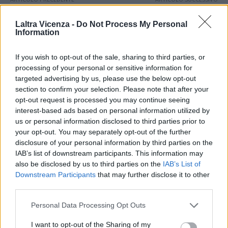
Mattarella a Berlino “Italia e
Nuova serie speciale Fiat 600
Germania Paesi uniti da rapporto
Sport Edizione Milano Cortina
Laltra Vicenza -
Do Not Process My Personal
di solidarietà”
2026
Information
If you wish to opt-out of the sale, sharing to third parties, or
STAY CONNECTED
processing of your personal or sensitive information for
targeted advertising by us, please use the below opt-out
section to confirm your selection. Please note that after your
opt-out request is processed you may continue seeing
9,253
3,533
2,652
interest-based ads based on personal information utilized by
Fans
Follower
Iscritti
us or personal information disclosed to third parties prior to
your opt-out. You may separately opt-out of the further
disclosure of your personal information by third parties on the
IAB’s list of downstream participants. This information may
- Advertisement -
also be disclosed by us to third parties on the
IAB’s List of
Downstream Participants
that may further disclose it to other
- Advertisement -
third parties.
Personal Data Processing Opt Outs
- Advertisement -
I want to opt-out of the Sharing of my