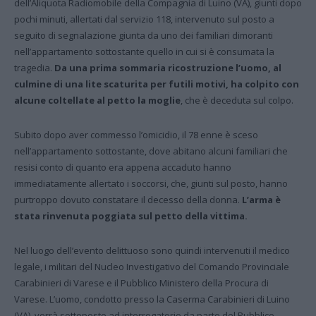
dell’Aliquota Radiomobile della Compagnia di Luino (VA), giunti dopo
pochi minuti, allertati dal servizio 118, intervenuto sul posto a
seguito di segnalazione giunta da uno dei familiari dimoranti
nell’appartamento sottostante quello in cui si è consumata la
tragedia.
Da una prima sommaria ricostruzione l’uomo, al
culmine di una lite scaturita per futili motivi, ha colpito con
alcune coltellate al petto la moglie
, che è deceduta sul colpo.
Subito dopo aver commesso l’omicidio, il 78 enne è sceso
nell’appartamento sottostante, dove abitano alcuni familiari che
resisi conto di quanto era appena accaduto hanno
immediatamente allertato i soccorsi, che, giunti sul posto, hanno
purtroppo dovuto constatare il decesso della donna.
L’arma è
stata rinvenuta poggiata sul petto della vittima.
Nel luogo dell’evento delittuoso sono quindi intervenuti il medico
legale, i militari del Nucleo Investigativo del Comando Provinciale
Carabinieri di Varese e il Pubblico Ministero della Procura di
Varese. L’uomo, condotto presso la Caserma Carabinieri di Luino
(VA), verrà sottoposto ad interrogatorio da parte del Pubblico