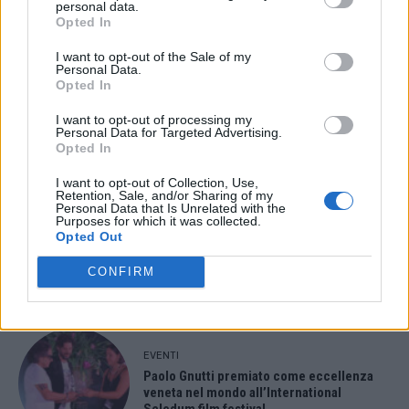
personal data.
Opted In
ULTIMI ARTICOLI
I want to opt-out of the Sale of my
Personal Data.
Opted In
EVENTI
Montecchio Maggiore, al Castello di
I want to opt-out of processing my
Romeo arrivano “Le nozze di Figaro” di
Personal Data for Targeted Advertising.
Mozart per Vicenza in Lirica
Opted In
I want to opt-out of Collection, Use,
Retention, Sale, and/or Sharing of my
Personal Data that Is Unrelated with the
Purposes for which it was collected.
EVENTI
Opted Out
Ferragosto: Gallerie d’Italia Intesa
Sanpaolo di Vicenza aperte gratis
CONFIRM
EVENTI
Paolo Gnutti premiato come eccellenza
veneta nel mondo all’International
Scledum film festival