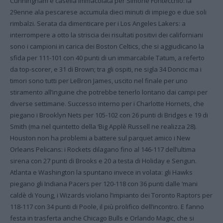
Cunningham e casella immacolata per Simone Fontecchio: la
29enne ala pescarese accumula dieci minuti di impiego e due soli
rimbalzi. Serata da dimenticare per i Los Angeles Lakers: a
interrompere a otto la striscia dei risultati positivi dei californiani
sono i campioni in carica dei Boston Celtics, che si aggiudicano la
sfida per 111-101 con 40 punti di un immarcabile Tatum, a referto
da top-scorer, e 31 di Brown; tra gli ospiti, ne sigla 34 Doncic ma i
timori sono tutti per LeBron James, uscito nel finale per uno
stiramento all’inguine che potrebbe tenerlo lontano dai campi per
diverse settimane. Successo interno per i Charlotte Hornets, che
piegano i Brooklyn Nets per 105-102 con 26 punti di Bridges e 19 di
Smith (ma nel quintetto della ‘Big Applè Russell ne realizza 28).
Houston non ha problemi a battere sul parquet amico i New
Orleans Pelicans: i Rockets dilagano fino al 146-117 dell’ultima
sirena con 27 punti di Brooks e 20 a testa di Holiday e Sengun.
Atlanta e Washington la spuntano invece in volata: gli Hawks
piegano gli Indiana Pacers per 120-118 con 36 punti dalle ‘mani
caldè di Young, i Wizards violano l’impianto dei Toronto Raptors per
118-117 con 34 punti di Poole, il più prolifico dell’incontro. E fanno
festa in trasferta anche Chicago Bulls e Orlando Magic, che si