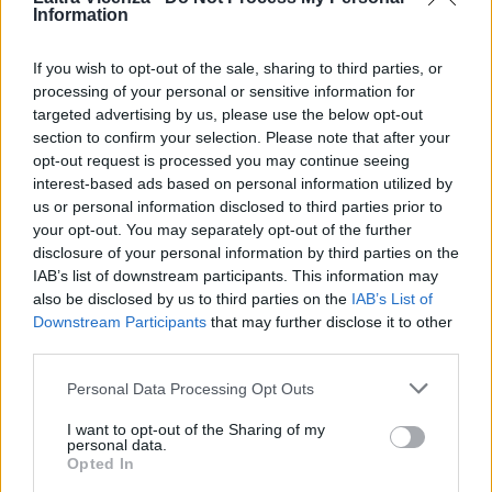
Information
STAY CONNECTED
If you wish to opt-out of the sale, sharing to third parties, or
processing of your personal or sensitive information for
targeted advertising by us, please use the below opt-out
9,253
3,533
2,652
section to confirm your selection. Please note that after your
Fans
Follower
Iscritti
opt-out request is processed you may continue seeing
interest-based ads based on personal information utilized by
us or personal information disclosed to third parties prior to
- Advertisement -
your opt-out. You may separately opt-out of the further
disclosure of your personal information by third parties on the
IAB’s list of downstream participants. This information may
- Advertisement -
also be disclosed by us to third parties on the
IAB’s List of
Downstream Participants
that may further disclose it to other
third parties.
- Advertisement -
Personal Data Processing Opt Outs
ULTIMI ARTICOLI
I want to opt-out of the Sharing of my
personal data.
Opted In
EVENTI