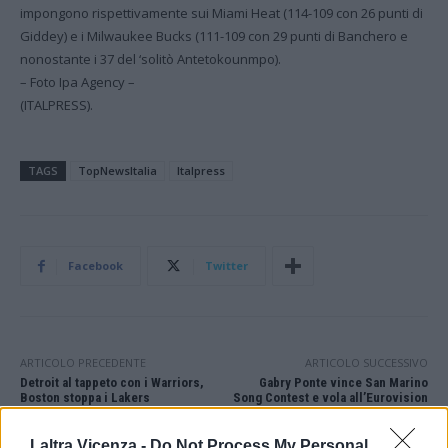
impongono rispettivamente sui Miami Heat (114-109 con 26 punti di
Giddey) e i Milwaukee Bucks (111-109 con 29 punti di Banchero e
nonostante i 37 del ‘solitò Antetokounmpo).
– Foto Ipa Agency –
(ITALPRESS).
TAGS
TopNewsItalia
Italpress
Facebook
Twitter
ARTICOLO PRECEDENTE
ARTICOLO SUCCESSIVO
Detroit al tappeto con i Warriors,
Gabry Ponte vince San Marino
Boston stoppa i Lakers
Song Contest e vola all’Eurovision
Laltra Vicenza -
Do Not Process My Personal