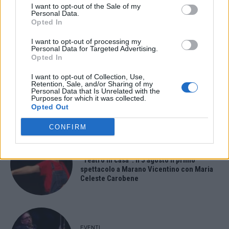
I want to opt-out of the Sale of my
Paolo Gnutti premiato come eccellenza
Personal Data.
veneta nel mondo all’International
Opted In
Scledum film festival
I want to opt-out of processing my
Personal Data for Targeted Advertising.
Opted In
I want to opt-out of Collection, Use,
EVENTI
Retention, Sale, and/or Sharing of my
Berici in Festival 2026: a Lonigo “Little
Personal Data that Is Unrelated with the
Purposes for which it was collected.
Italy, sulla strada del sogno”
Opted Out
CONFIRM
EVENTI
“Teatro in casa”: il 5 agosto il primo
spettacolo a Marano Vicentino con Maria
Celeste Carobene
EVENTI