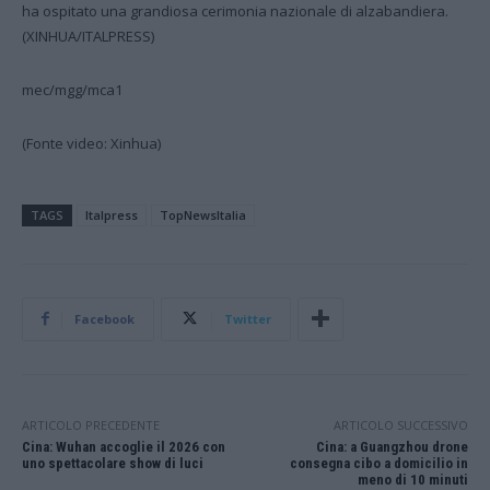
ha ospitato una grandiosa cerimonia nazionale di alzabandiera.
(XINHUA/ITALPRESS)
mec/mgg/mca1
(Fonte video: Xinhua)
TAGS
Italpress
TopNewsItalia
Facebook
Twitter
ARTICOLO PRECEDENTE
ARTICOLO SUCCESSIVO
Cina: Wuhan accoglie il 2026 con
Cina: a Guangzhou drone
uno spettacolare show di luci
consegna cibo a domicilio in
meno di 10 minuti