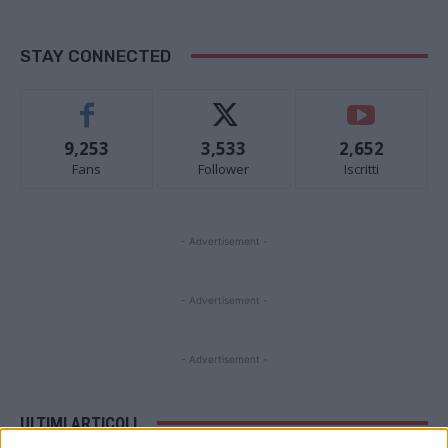
STAY CONNECTED
9,253
3,533
2,652
Fans
Follower
Iscritti
- Advertisement -
- Advertisement -
- Advertisement -
ULTIMI ARTICOLI