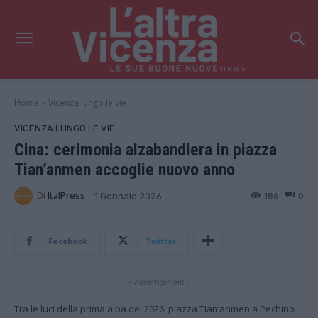
news
Home
Vicenza lungo le vie
VICENZA LUNGO LE VIE
Cina: cerimonia alzabandiera in piazza
Tian’anmen accoglie nuovo anno
Di
ItalPress
186
0
1 Gennaio 2026
Facebook
Twitter
- Advertisement -
Tra le luci della prima alba del 2026, piazza Tian’anmen a Pechino