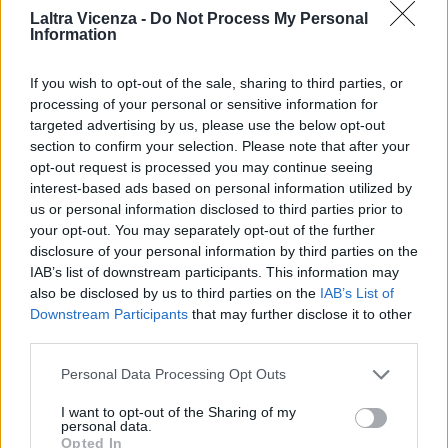
Laltra Vicenza -
Do Not Process My Personal
Information
EVENTI
Montecchio Maggiore, al Castello di
Romeo arrivano “Le nozze di Figaro” di
If you wish to opt-out of the sale, sharing to third parties, or
Mozart per Vicenza in Lirica
processing of your personal or sensitive information for
targeted advertising by us, please use the below opt-out
section to confirm your selection. Please note that after your
opt-out request is processed you may continue seeing
interest-based ads based on personal information utilized by
EVENTI
us or personal information disclosed to third parties prior to
Ferragosto: Gallerie d’Italia Intesa
your opt-out. You may separately opt-out of the further
Sanpaolo di Vicenza aperte gratis
disclosure of your personal information by third parties on the
IAB’s list of downstream participants. This information may
also be disclosed by us to third parties on the
IAB’s List of
Downstream Participants
that may further disclose it to other
EVENTI
third parties.
Paolo Gnutti premiato come eccellenza
veneta nel mondo all’International
Personal Data Processing Opt Outs
Scledum film festival
I want to opt-out of the Sharing of my
personal data.
Opted In