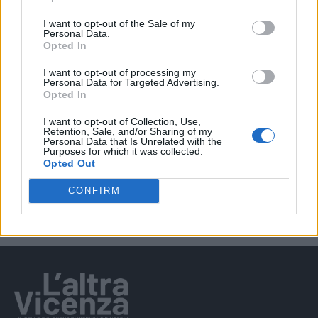
I want to opt-out of the Sale of my
EVENTI
Personal Data.
Berici in Festival 2026: a Lonigo “Little
Opted In
Italy, sulla strada del sogno”
I want to opt-out of processing my
Personal Data for Targeted Advertising.
Opted In
I want to opt-out of Collection, Use,
EVENTI
Retention, Sale, and/or Sharing of my
“Teatro in casa”: il 5 agosto il primo
Personal Data that Is Unrelated with the
Purposes for which it was collected.
spettacolo a Marano Vicentino con Maria
Opted Out
Celeste Carobene
CONFIRM