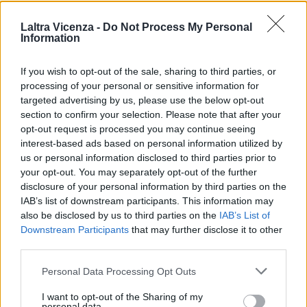
Il Milan torna con i 3 punti da
Consiglio di Sicurezza dell’Onu,
Cagliari, decide Leao
la Somalia risponde agli attacchi
di Trump
Laltra Vicenza -
Do Not Process My Personal
Information
STAY CONNECTED
If you wish to opt-out of the sale, sharing to third parties, or
processing of your personal or sensitive information for
targeted advertising by us, please use the below opt-out
section to confirm your selection. Please note that after your
opt-out request is processed you may continue seeing
9,253
3,533
2,652
interest-based ads based on personal information utilized by
Fans
Follower
Iscritti
us or personal information disclosed to third parties prior to
your opt-out. You may separately opt-out of the further
disclosure of your personal information by third parties on the
- Advertisement -
IAB’s list of downstream participants. This information may
also be disclosed by us to third parties on the
IAB’s List of
Downstream Participants
that may further disclose it to other
- Advertisement -
third parties.
Personal Data Processing Opt Outs
- Advertisement -
I want to opt-out of the Sharing of my
personal data.