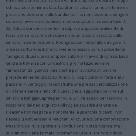
da Palestra che entra in area e va al tiro, ma il suo destro è troppo
schiacciato e termina a lato. I padroni di casa si fanno preferire e si
procurano diversi tiri dalla bandierina, ma non riescono a pungere
contro un avversario particolarmente sottotono in questa fase. Al
32′, Adopo si inserisce bene ma colpisce troppo centralmente di
testa, senza riuscire a sfruttare un buon cross di Esposito dalla
sinistra. In pieno recupero, Rodrìguez commette fallo da rigore in
area su Loftus-Check ma non viene concesso per un precedente
fuorigioco di Leao. Si va al riposo sullo 0-0. In avvio di ripresa, Leao
centra la traversa con un destro a giro ma l’azione viene
“annullata” dal guardialinee che ha poi ravvisato un pallone
precedentemente uscito sul fondo. Gli ospiti partono forte e al 5′
passano in vantaggio. Rabiot sfrutta una precisa verticalizzazione
di Fofana e serve a rimorchio Leao, che si aggiusta il pallone sul
sinistro e trafigge Caprile per l’1-0. Al 24′, c’è spazio per l’esordio in
rossonero del neo acquisto Fullkrug. La squadra allenata da
Pisacane non reagisce e, nonostante la girandola di cambi, non
riesce più a impensierire Maignan. Al 42′, una buona combinazione
tra Fullkrug e Pulisic porta alla conclusione lo statunitense, ma il
suo sinistro viene fermato in corner da Caprile. Tre minuti dopo,