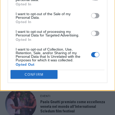
Opted In
ULTIMI ARTICOLI
I want to opt-out of the Sale of my
Personal Data.
EVENTI
Opted In
Montecchio Maggiore, al Castello di
Romeo arrivano “Le nozze di Figaro” di
I want to opt-out of processing my
Personal Data for Targeted Advertising.
Mozart per Vicenza in Lirica
Opted In
I want to opt-out of Collection, Use,
Retention, Sale, and/or Sharing of my
Personal Data that Is Unrelated with the
Purposes for which it was collected.
EVENTI
Opted Out
Ferragosto: Gallerie d’Italia Intesa
Sanpaolo di Vicenza aperte gratis
CONFIRM
EVENTI
Paolo Gnutti premiato come eccellenza
veneta nel mondo all’International
Scledum film festival