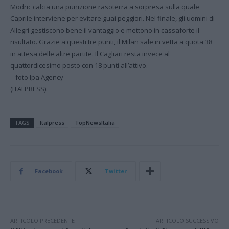
Modric calcia una punizione rasoterra a sorpresa sulla quale
Caprile interviene per evitare guai peggiori. Nel finale, gli uomini di
Allegri gestiscono bene il vantaggio e mettono in cassaforte il
risultato. Grazie a questi tre punti, il Milan sale in vetta a quota 38
in attesa delle altre partite. Il Cagliari resta invece al
quattordicesimo posto con 18 punti all’attivo.
– foto Ipa Agency –
(ITALPRESS).
TAGS
Italpress
TopNewsItalia
Facebook
Twitter
ARTICOLO PRECEDENTE
ARTICOLO SUCCESSIVO