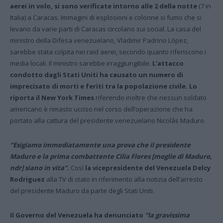
aerei in volo, si sono verificate intorno alle 2 della notte
(7 in
Italia) a Caracas. Immagini di esplosioni e colonne si fumo che si
levano da varie parti di Caracas circolano sui social. La casa del
ministro della Difesa venezuelano, Vladimir Padrino López,
sarebbe stata colpita nei raid aerei, secondo quanto riferiscono i
media locali. Il ministro sarebbe irraggiungibile.
L’attacco
condotto dagli Stati Uniti ha causato un numero di
imprecisato di morti e feriti tra la popolazione civile. Lo
riporta il New York Times
riferendo inoltre che nessun soldato
americano è rimasto ucciso nel corso dell’operazione che ha
portato alla cattura del presidente venezuelano Nicolàs Maduro.
“Esigiamo immediatamente una prova che il presidente
Maduro e la prima combattente Cilia Flores [moglie di Maduro,
ndr] siano in vita”.
Così
la vicepresidente del Venezuela Delcy
Rodriguez
alla TV di stato in riferimento alla notizia dell’arresto
del presidente Maduro da parte degli Stati Uniti.
Il Governo del Venezuela ha denunciato
“la gravissima