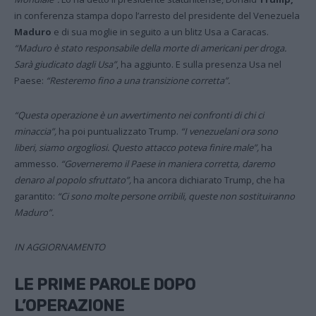
in conferenza stampa dopo l’arresto del presidente del Venezuela
Maduro
e di sua moglie in seguito a un blitz Usa a Caracas.
“Maduro è stato responsabile della morte di americani per droga.
Sarà giudicato dagli Usa”
, ha aggiunto. E sulla presenza Usa nel
Paese:
“Resteremo fino a una transizione corretta”.
“Questa operazione è un avvertimento nei confronti di chi ci
minaccia”,
ha poi puntualizzato Trump.
“I venezuelani ora sono
liberi, siamo orgogliosi. Questo attacco poteva finire male”,
ha
ammesso.
“Governeremo il Paese in maniera corretta, daremo
denaro al popolo sfruttato”,
ha ancora dichiarato Trump, che ha
garantito:
“Ci sono molte persone orribili, queste non sostituiranno
Maduro”.
IN AGGIORNAMENTO
LE PRIME PAROLE DOPO
L’OPERAZIONE