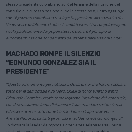
stesso presidente colombiano su X al termine della riunione del
consiglio di sicurezza nazionale. Nello stesso post, Petro aggiunge
che
“il governo colombiano respinge l’aggressione alla sovranità del
Venezuela e dell’America Latina. I conflitti interni tra i popoli vengono
risolti pacificamente dai popoli stessi. Questo è il principio di
autodeterminazione, fondamento del sistema delle Nazioni Unite”.
MACHADO ROMPE IL SILENZIO
“EDMUNDO GONZALEZ SIA IL
PRESIDENTE”
“Questo è il momento per i cittadini. Quelli di noi che hanno rischiato
tutto per la democrazia il 28 luglio. Quelli di noi che hanno eletto
Edmundo Gonzalez Urrutia come legittimo Presidente del Venezuela,
che deve assumere immediatamente il suo mandato costituzionale
ed essere riconosciuto come Comandante in Capo delle Forze
Armate Nazionali da tutti gli ufficiali e i soldati che le compongono”.
Lo dichiara la leader dell’opposizione venezuelana Maria Corina
Machado. Per gli oppositori di Maduro, Gonzalez sarebbe il