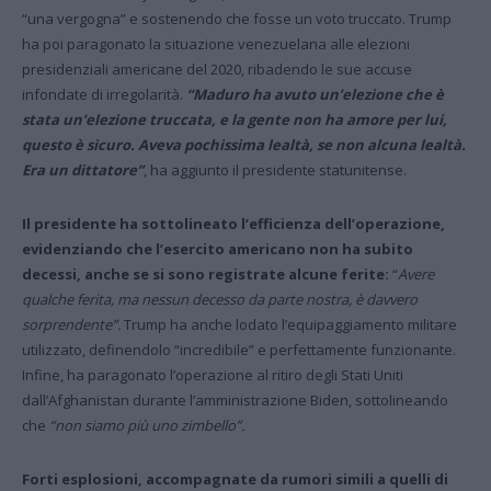
“una vergogna” e sostenendo che fosse un voto truccato. Trump
ha poi paragonato la situazione venezuelana alle elezioni
presidenziali americane del 2020, ribadendo le sue accuse
infondate di irregolarità.
“Maduro ha avuto un’elezione che è
stata un’elezione truccata, e la gente non ha amore per lui,
questo è sicuro. Aveva pochissima lealtà, se non alcuna lealtà.
Era un dittatore”
, ha aggiunto il presidente statunitense.
Il presidente ha sottolineato l’efficienza dell’operazione,
evidenziando che l’esercito americano non ha subito
decessi, anche se si sono registrate alcune ferite:
“
Avere
qualche ferita, ma nessun decesso da parte nostra, è davvero
sorprendente”.
Trump ha anche lodato l’equipaggiamento militare
utilizzato, definendolo “incredibile” e perfettamente funzionante.
Infine, ha paragonato l’operazione al ritiro degli Stati Uniti
dall’Afghanistan durante l’amministrazione Biden, sottolineando
che
“non siamo più uno zimbello”.
Forti esplosioni, accompagnate da rumori simili a quelli di