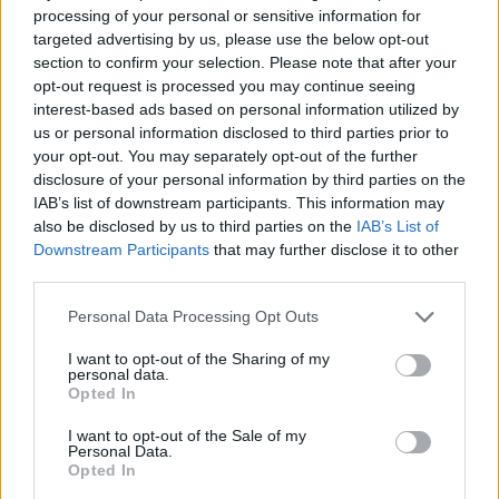
processing of your personal or sensitive information for
Venezuela fin dalle loro primissime evoluzioni”
. Secondo quanto si
targeted advertising by us, please use the below opt-out
legge in una nota di
Palazzo Chigi
,
“l’Italia ha sempre sostenuto
section to confirm your selection. Please note that after your
l’aspirazione del popolo venezuelano a una transizione democratica
opt-out request is processed you may continue seeing
nel Venezuela, condannando gli atti di repressione del regime di
interest-based ads based on personal information utilized by
Maduro, la cui auto-proclamata vittoria elettorale l’Italia, assieme ai
us or personal information disclosed to third parties prior to
principali partner internazionali, non ha mai riconosciuto.
your opt-out. You may separately opt-out of the further
Coerentemente con la storica posizione dell’Italia, il Governo reputa
disclosure of your personal information by third parties on the
che l’azione militare esterna non sia la strada da percorrere per
IAB’s list of downstream participants. This information may
mettere fine ai regimi totalitari, ma considera al contempo legittimo
also be disclosed by us to third parties on the
IAB’s List of
un intervento di natura difensiva contro attacchi ibridi alla propria
Downstream Participants
that may further disclose it to other
sicurezza, come nel caso di entità statuali che alimentano e
third parties.
favoriscono il narcotraffico. In raccordo con il Ministro degli Affari
Personal Data Processing Opt Outs
Esteri e della Cooperazione Internazionale, Antonio Tajani, il
Presidente Meloni continua a seguire con particolare attenzione la
I want to opt-out of the Sharing of my
personal data.
situazione della comunità italiana in Venezuela, la cui sicurezza
Opted In
costituisce la priorità assoluta del Governo”.
I want to opt-out of the Sale of my
Personal Data.
TAJANI “GRANDE ATTENZIONE,
Opted In
FINORA PER GLI ITALIANI SITUAZIONE