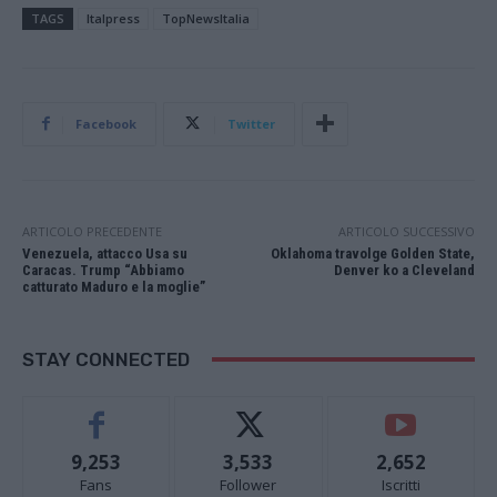
TAGS
Italpress
TopNewsItalia
Facebook
Twitter
ARTICOLO PRECEDENTE
ARTICOLO SUCCESSIVO
Venezuela, attacco Usa su
Oklahoma travolge Golden State,
Caracas. Trump “Abbiamo
Denver ko a Cleveland
catturato Maduro e la moglie”
STAY CONNECTED
9,253
3,533
2,652
Fans
Follower
Iscritti