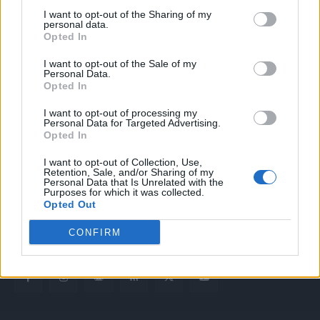
I want to opt-out of the Sharing of my
personal data.
Opted In
I want to opt-out of the Sale of my
Personal Data.
Opted In
Quotidiano web del bello e sul buono di Vicenza e dintorni
I want to opt-out of processing my
Personal Data for Targeted Advertising.
Opted In
Redazione
redazione@laltravicenza.it
I want to opt-out of Collection, Use,
Retention, Sale, and/or Sharing of my
Personal Data that Is Unrelated with the
Pubblicità
Purposes for which it was collected.
laltravicenza@laltravicenza.it
Opted Out
Amministrazione
CONFIRM
elas@editoriale-elas.org