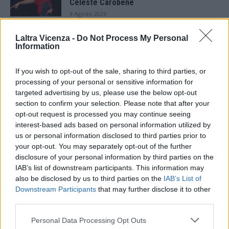
Celeste Carobene
4 Agosto 2026
Salotti Urbani 2026 al Bixio di Vicenza:
Laltra Vicenza -
Do Not Process My Personal
agosto inizia con libri, poesie e musica
Information
3 Agosto 2026
If you wish to opt-out of the sale, sharing to third parties, or
processing of your personal or sensitive information for
Vicenza, Gallerie d’Italia aperta e gratis
domenica 2 agosto
targeted advertising by us, please use the below opt-out
1 Agosto 2026
section to confirm your selection. Please note that after your
opt-out request is processed you may continue seeing
interest-based ads based on personal information utilized by
Teatro Popolare Veneto a Val Liona la
us or personal information disclosed to third parties prior to
tragedia jazz “Così parlò Giosuè” di Artisti
your opt-out. You may separately opt-out of the further
Anonimi
disclosure of your personal information by third parties on the
31 Luglio 2026
IAB’s list of downstream participants. This information may
also be disclosed by us to third parties on the
IAB’s List of
Vicenza: aperta la mostra “Sacrario del
Pasubio 1926-2026. Memoria di un secolo”
Downstream Participants
that may further disclose it to other
third parties.
30 Luglio 2026
Personal Data Processing Opt Outs