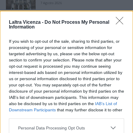
7 Agosto 2026
Paolo Gnutti premiato come eccellenza
Laltra Vicenza -
Do Not Process My Personal
veneta nel mondo all’International
Information
Scledum film festival
6 Agosto 2026
If you wish to opt-out of the sale, sharing to third parties, or
processing of your personal or sensitive information for
Berici in Festival 2026: a Lonigo “Little
Italy, sulla strada del sogno”
targeted advertising by us, please use the below opt-out
5 Agosto 2026
section to confirm your selection. Please note that after your
opt-out request is processed you may continue seeing
interest-based ads based on personal information utilized by
“Teatro in casa”: il 5 agosto il primo
us or personal information disclosed to third parties prior to
spettacolo a Marano Vicentino con Maria
your opt-out. You may separately opt-out of the further
Celeste Carobene
disclosure of your personal information by third parties on the
4 Agosto 2026
IAB’s list of downstream participants. This information may
also be disclosed by us to third parties on the
IAB’s List of
Salotti Urbani 2026 al Bixio di Vicenza:
agosto inizia con libri, poesie e musica
Downstream Participants
that may further disclose it to other
third parties.
3 Agosto 2026
Personal Data Processing Opt Outs