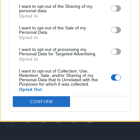
I want to opt-out of the Sharing of my
personal data.
Opted In
I want to opt-out of the Sale of my
Personal Data.
Opted In
Quotidiano web del bello e sul buono di Vicenza e dintorni
I want to opt-out of processing my
Personal Data for Targeted Advertising.
Opted In
Redazione
redazione@laltravicenza.it
I want to opt-out of Collection, Use,
Retention, Sale, and/or Sharing of my
Personal Data that Is Unrelated with the
Pubblicità
Purposes for which it was collected.
laltravicenza@laltravicenza.it
Opted Out
Amministrazione
CONFIRM
elas@editoriale-elas.org