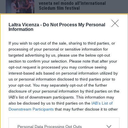
veneta nel mondo all’International
Scledum film festival
6 Agosto 2026
Laltra Vicenza -
Do Not Process My Personal
Berici in Festival 2026: a Lonigo “Little
Information
Italy, sulla strada del sogno”
5 Agosto 2026
If you wish to opt-out of the sale, sharing to third parties, or
processing of your personal or sensitive information for
“Teatro in casa”: il 5 agosto il primo
targeted advertising by us, please use the below opt-out
spettacolo a Marano Vicentino con Maria
section to confirm your selection. Please note that after your
Celeste Carobene
opt-out request is processed you may continue seeing
4 Agosto 2026
interest-based ads based on personal information utilized by
us or personal information disclosed to third parties prior to
Salotti Urbani 2026 al Bixio di Vicenza:
agosto inizia con libri, poesie e musica
your opt-out. You may separately opt-out of the further
disclosure of your personal information by third parties on the
3 Agosto 2026
IAB’s list of downstream participants. This information may
also be disclosed by us to third parties on the
IAB’s List of
Vicenza, Gallerie d’Italia aperta e gratis
Downstream Participants
that may further disclose it to other
domenica 2 agosto
third parties.
1 Agosto 2026
Personal Data Processing Opt Outs