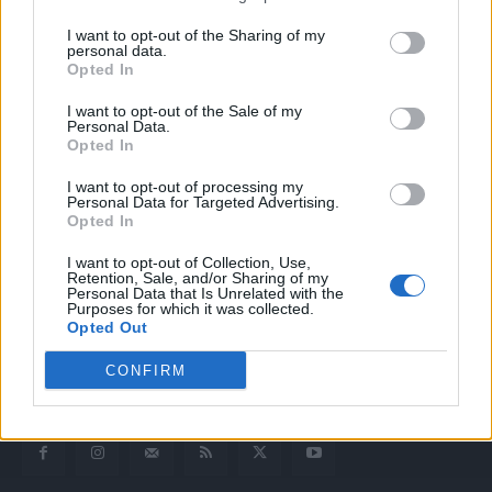
I want to opt-out of the Sharing of my
personal data.
Opted In
I want to opt-out of the Sale of my
Personal Data.
Opted In
I want to opt-out of processing my
Quotidiano web del bello e sul buono di Vicenza e dintorni
Personal Data for Targeted Advertising.
Opted In
Redazione
I want to opt-out of Collection, Use,
redazione@laltravicenza.it
Retention, Sale, and/or Sharing of my
Personal Data that Is Unrelated with the
Purposes for which it was collected.
Pubblicità
Opted Out
laltravicenza@laltravicenza.it
CONFIRM
Amministrazione
elas@editoriale-elas.org