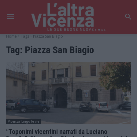
news
Home
Tags
Piazza San Biagio
Tag:
Piazza San Biagio
Vicenza lungo le vie
“Toponimi vicentini narrati da Luciano