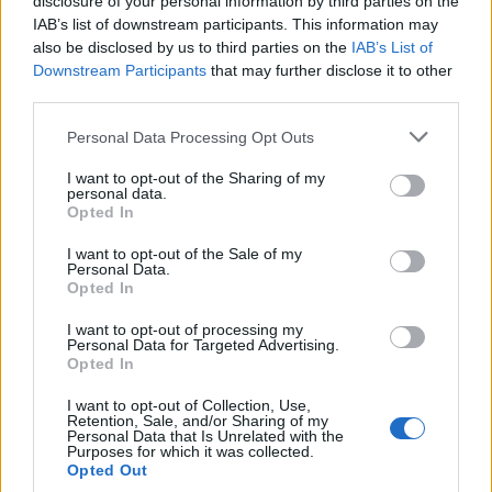
disclosure of your personal information by third parties on the
agosto inizia con libri, poesie e musica
IAB’s list of downstream participants. This information may
3 Agosto 2026
also be disclosed by us to third parties on the
IAB’s List of
Downstream Participants
that may further disclose it to other
third parties.
Vicenza, Gallerie d’Italia aperta e gratis
domenica 2 agosto
Personal Data Processing Opt Outs
1 Agosto 2026
I want to opt-out of the Sharing of my
personal data.
Teatro Popolare Veneto a Val Liona la
Opted In
tragedia jazz “Così parlò Giosuè” di Artisti
Anonimi
I want to opt-out of the Sale of my
Personal Data.
31 Luglio 2026
Opted In
I want to opt-out of processing my
Personal Data for Targeted Advertising.
Opted In
I want to opt-out of Collection, Use,
Retention, Sale, and/or Sharing of my
Personal Data that Is Unrelated with the
Purposes for which it was collected.
Opted Out
Quotidiano web del bello e sul buono di Vicenza e dintorni