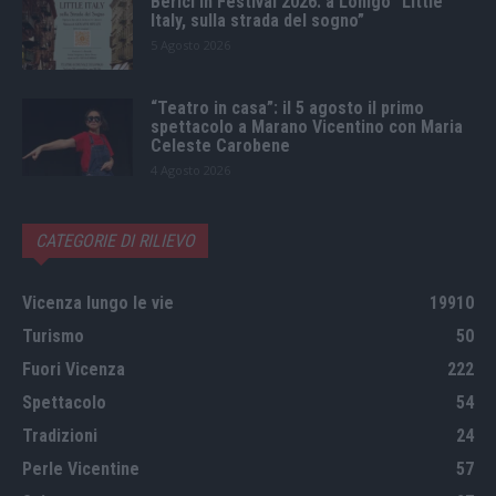
Berici in Festival 2026: a Lonigo “Little
Italy, sulla strada del sogno”
5 Agosto 2026
“Teatro in casa”: il 5 agosto il primo
spettacolo a Marano Vicentino con Maria
Celeste Carobene
4 Agosto 2026
CATEGORIE DI RILIEVO
Vicenza lungo le vie
19910
Turismo
50
Fuori Vicenza
222
Spettacolo
54
Tradizioni
24
Perle Vicentine
57