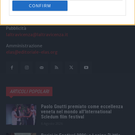
CONFIRM
Redazione
redazione@laltravicenza.it
Pubblicità
laltravicenza@laltravicenza.it
Amministrazione
elas@editoriale-elas.org
ARTICOLI POPOLARI
Paolo Gnutti premiato come eccellenza
veneta nel mondo all’International
Scledum film festival
6 Agosto 2026