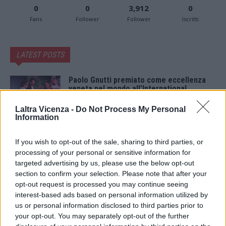
0
0
3,912
0
Fans
Follower
Follower
Iscritti
LATEST POSTS
Paolo Gnutti premiato come eccellenza
veneta nel mondo all’International
Scledum film festival
6 Agosto 2026
Laltra Vicenza -
Do Not Process My Personal
Information
Berici in Festival 2026: a Lonigo “Little
Italy, sulla strada del sogno”
If you wish to opt-out of the sale, sharing to third parties, or
5 Agosto 2026
processing of your personal or sensitive information for
targeted advertising by us, please use the below opt-out
section to confirm your selection. Please note that after your
“Teatro in casa”: il 5 agosto il primo
opt-out request is processed you may continue seeing
spettacolo a Marano Vicentino con Maria
Celeste Carobene
interest-based ads based on personal information utilized by
4 Agosto 2026
us or personal information disclosed to third parties prior to
your opt-out. You may separately opt-out of the further
Salotti Urbani 2026 al Bixio di Vicenza: