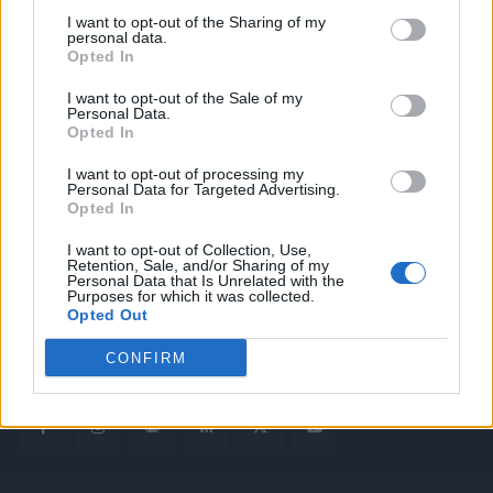
I want to opt-out of the Sharing of my
personal data.
Opted In
I want to opt-out of the Sale of my
Personal Data.
Opted In
Quotidiano web del bello e sul buono di Vicenza e dintorni
I want to opt-out of processing my
Personal Data for Targeted Advertising.
Opted In
Redazione
redazione@laltravicenza.it
I want to opt-out of Collection, Use,
Retention, Sale, and/or Sharing of my
Personal Data that Is Unrelated with the
Pubblicità
Purposes for which it was collected.
laltravicenza@laltravicenza.it
Opted Out
Amministrazione
CONFIRM
elas@editoriale-elas.org