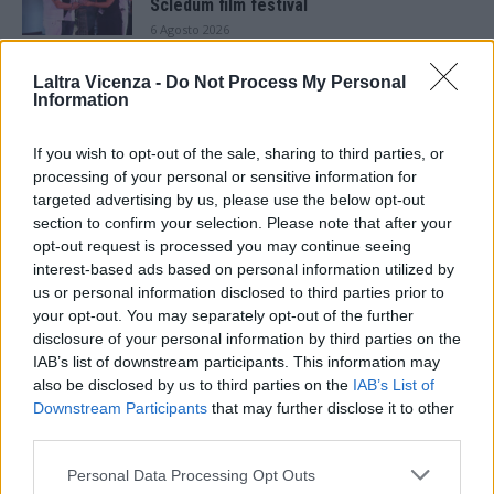
Scledum film festival
6 Agosto 2026
Berici in Festival 2026: a Lonigo “Little
Laltra Vicenza -
Do Not Process My Personal
Italy, sulla strada del sogno”
Information
5 Agosto 2026
If you wish to opt-out of the sale, sharing to third parties, or
processing of your personal or sensitive information for
“Teatro in casa”: il 5 agosto il primo
spettacolo a Marano Vicentino con Maria
targeted advertising by us, please use the below opt-out
Celeste Carobene
section to confirm your selection. Please note that after your
4 Agosto 2026
opt-out request is processed you may continue seeing
interest-based ads based on personal information utilized by
Salotti Urbani 2026 al Bixio di Vicenza:
us or personal information disclosed to third parties prior to
agosto inizia con libri, poesie e musica
your opt-out. You may separately opt-out of the further
3 Agosto 2026
disclosure of your personal information by third parties on the
IAB’s list of downstream participants. This information may
also be disclosed by us to third parties on the
IAB’s List of
Vicenza, Gallerie d’Italia aperta e gratis
domenica 2 agosto
Downstream Participants
that may further disclose it to other
third parties.
1 Agosto 2026
Personal Data Processing Opt Outs