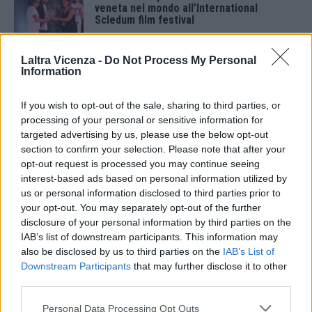
veneta nel mondo all’International
Scledum film festival
6 Agosto 2026
Laltra Vicenza -
Do Not Process My Personal
Berici in Festival 2026: a Lonigo “Little
Information
Italy, sulla strada del sogno”
5 Agosto 2026
If you wish to opt-out of the sale, sharing to third parties, or
processing of your personal or sensitive information for
“Teatro in casa”: il 5 agosto il primo
targeted advertising by us, please use the below opt-out
spettacolo a Marano Vicentino con Maria
section to confirm your selection. Please note that after your
Celeste Carobene
opt-out request is processed you may continue seeing
4 Agosto 2026
interest-based ads based on personal information utilized by
us or personal information disclosed to third parties prior to
Salotti Urbani 2026 al Bixio di Vicenza:
agosto inizia con libri, poesie e musica
your opt-out. You may separately opt-out of the further
disclosure of your personal information by third parties on the
3 Agosto 2026
IAB’s list of downstream participants. This information may
also be disclosed by us to third parties on the
IAB’s List of
Vicenza, Gallerie d’Italia aperta e gratis
Downstream Participants
that may further disclose it to other
domenica 2 agosto
third parties.
1 Agosto 2026
Personal Data Processing Opt Outs