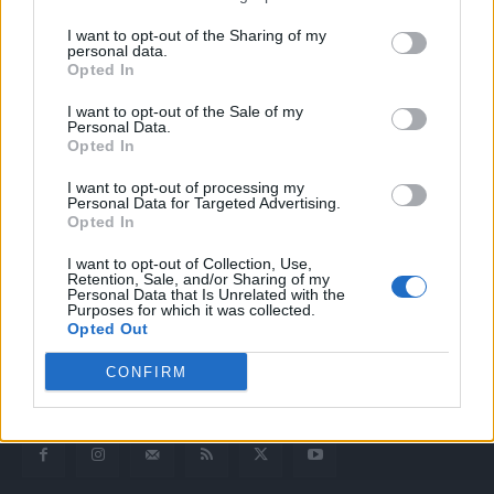
I want to opt-out of the Sharing of my
personal data.
Opted In
I want to opt-out of the Sale of my
Personal Data.
Opted In
I want to opt-out of processing my
Quotidiano web del bello e sul buono di Vicenza e dintorni
Personal Data for Targeted Advertising.
Opted In
Redazione
I want to opt-out of Collection, Use,
redazione@laltravicenza.it
Retention, Sale, and/or Sharing of my
Personal Data that Is Unrelated with the
Purposes for which it was collected.
Pubblicità
Opted Out
laltravicenza@laltravicenza.it
CONFIRM
Amministrazione
elas@editoriale-elas.org