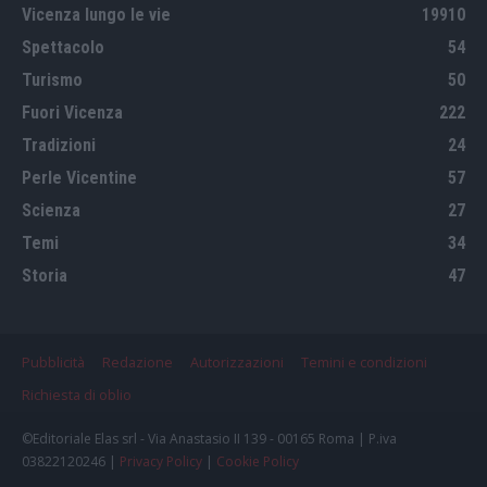
Vicenza lungo le vie
19910
Spettacolo
54
Turismo
50
Fuori Vicenza
222
Tradizioni
24
Perle Vicentine
57
Scienza
27
Temi
34
Storia
47
Pubblicità
Redazione
Autorizzazioni
Temini e condizioni
Richiesta di oblio
©Editoriale Elas srl - Via Anastasio II 139 - 00165 Roma | P.iva
03822120246 |
Privacy Policy
|
Cookie Policy