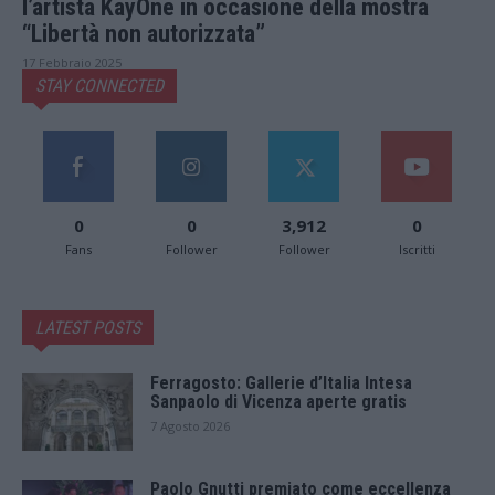
l’artista KayOne in occasione della mostra
“Libertà non autorizzata”
17 Febbraio 2025
STAY CONNECTED
0
0
3,912
0
Fans
Follower
Follower
Iscritti
LATEST POSTS
Ferragosto: Gallerie d’Italia Intesa
Sanpaolo di Vicenza aperte gratis
7 Agosto 2026
Paolo Gnutti premiato come eccellenza