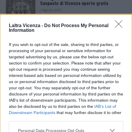
Sanpaolo di Vicenza aperte gratis
7 Agosto 2026
Laltra Vicenza -
Do Not Process My Personal
Paolo Gnutti premiato come eccellenza
Information
veneta nel mondo all’International
Scledum film festival
6 Agosto 2026
If you wish to opt-out of the sale, sharing to third parties, or
processing of your personal or sensitive information for
Berici in Festival 2026: a Lonigo “Little
targeted advertising by us, please use the below opt-out
Italy, sulla strada del sogno”
section to confirm your selection. Please note that after your
5 Agosto 2026
opt-out request is processed you may continue seeing
interest-based ads based on personal information utilized by
us or personal information disclosed to third parties prior to
“Teatro in casa”: il 5 agosto il primo
spettacolo a Marano Vicentino con Maria
your opt-out. You may separately opt-out of the further
Celeste Carobene
disclosure of your personal information by third parties on the
4 Agosto 2026
IAB’s list of downstream participants. This information may
also be disclosed by us to third parties on the
IAB’s List of
Salotti Urbani 2026 al Bixio di Vicenza:
Downstream Participants
that may further disclose it to other
agosto inizia con libri, poesie e musica
third parties.
3 Agosto 2026
Personal Data Processing Opt Outs