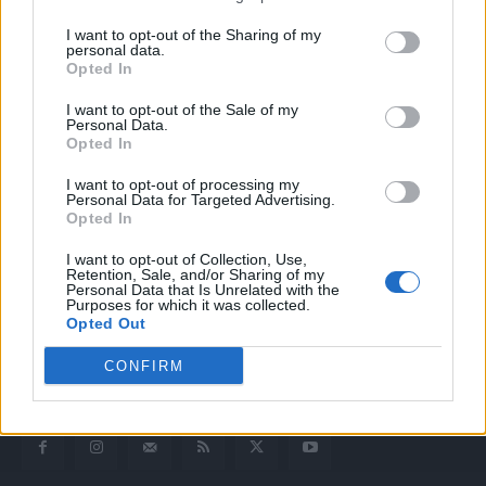
I want to opt-out of the Sharing of my
personal data.
Opted In
I want to opt-out of the Sale of my
Personal Data.
Opted In
I want to opt-out of processing my
Quotidiano web del bello e sul buono di Vicenza e dintorni
Personal Data for Targeted Advertising.
Opted In
Redazione
I want to opt-out of Collection, Use,
redazione@laltravicenza.it
Retention, Sale, and/or Sharing of my
Personal Data that Is Unrelated with the
Purposes for which it was collected.
Pubblicità
Opted Out
laltravicenza@laltravicenza.it
CONFIRM
Amministrazione
elas@editoriale-elas.org