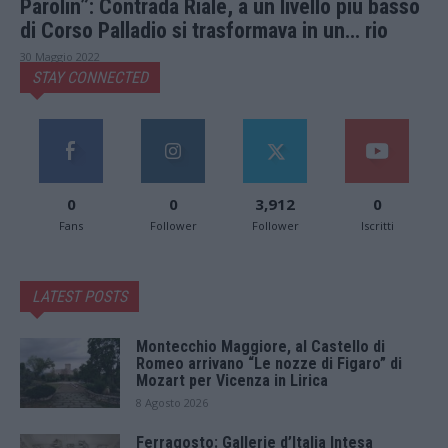
Parolin”: Contrada Riale, a un livello più basso
di Corso Palladio si trasformava in un… rio
30 Maggio 2022
STAY CONNECTED
0
0
3,912
0
Fans
Follower
Follower
Iscritti
LATEST POSTS
Montecchio Maggiore, al Castello di
Romeo arrivano “Le nozze di Figaro” di
Mozart per Vicenza in Lirica
8 Agosto 2026
Ferragosto: Gallerie d’Italia Intesa