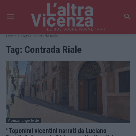
news
Home
Tags
Contrada Riale
Tag:
Contrada Riale
Vicenza lungo le vie
“Toponimi vicentini narrati da Luciano