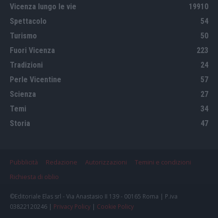
Vicenza lungo le vie
19910
Spettacolo
54
Turismo
50
Fuori Vicenza
223
Tradizioni
24
Perle Vicentine
57
Scienza
27
Temi
34
Storia
47
Pubblicità
Redazione
Autorizzazioni
Temini e condizioni
Richiesta di oblio
©Editoriale Elas srl - Via Anastasio II 139 - 00165 Roma | P.iva
03822120246 |
Privacy Policy
|
Cookie Policy