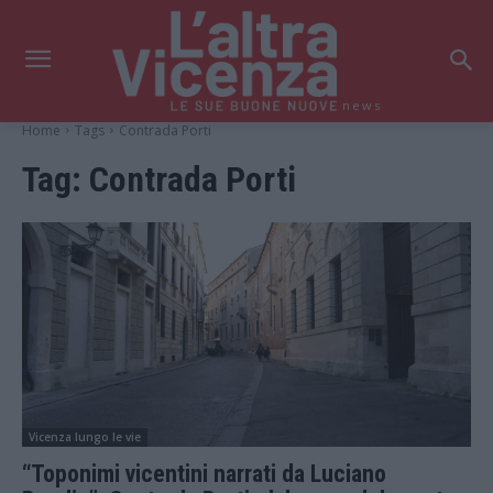
news
Home
Tags
Contrada Porti
Tag:
Contrada Porti
Vicenza lungo le vie
“Toponimi vicentini narrati da Luciano