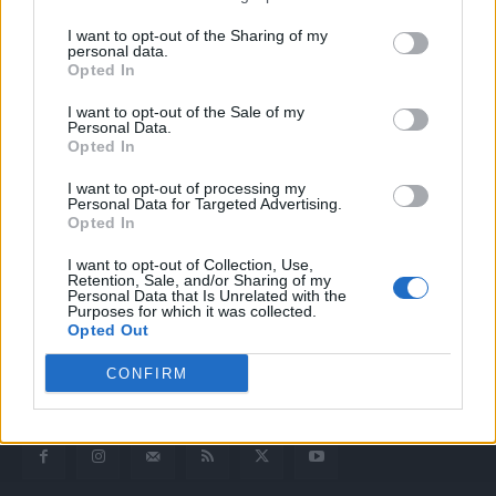
I want to opt-out of the Sharing of my
personal data.
Opted In
I want to opt-out of the Sale of my
Personal Data.
Opted In
I want to opt-out of processing my
Quotidiano web del bello e sul buono di Vicenza e dintorni
Personal Data for Targeted Advertising.
Opted In
Redazione
I want to opt-out of Collection, Use,
redazione@laltravicenza.it
Retention, Sale, and/or Sharing of my
Personal Data that Is Unrelated with the
Purposes for which it was collected.
Pubblicità
Opted Out
laltravicenza@laltravicenza.it
CONFIRM
Amministrazione
elas@editoriale-elas.org