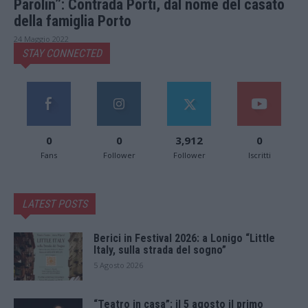
Parolin”: Contrada Porti, dal nome del casato
della famiglia Porto
24 Maggio 2022
STAY CONNECTED
0
0
3,912
0
Fans
Follower
Follower
Iscritti
LATEST POSTS
Berici in Festival 2026: a Lonigo “Little
Italy, sulla strada del sogno”
5 Agosto 2026
“Teatro in casa”: il 5 agosto il primo