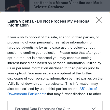
spettacolo a Marano Vicentino con Maria
Celeste Carobene
4 Agosto 2026
Laltra Vicenza -
Do Not Process My Personal
Salotti Urbani 2026 al Bixio di Vicenza:
Information
agosto inizia con libri, poesie e musica
3 Agosto 2026
If you wish to opt-out of the sale, sharing to third parties, or
processing of your personal or sensitive information for
Vicenza, Gallerie d’Italia aperta e gratis
targeted advertising by us, please use the below opt-out
domenica 2 agosto
section to confirm your selection. Please note that after your
1 Agosto 2026
opt-out request is processed you may continue seeing
interest-based ads based on personal information utilized by
us or personal information disclosed to third parties prior to
Teatro Popolare Veneto a Val Liona la
tragedia jazz “Così parlò Giosuè” di Artisti
your opt-out. You may separately opt-out of the further
Anonimi
disclosure of your personal information by third parties on the
31 Luglio 2026
IAB’s list of downstream participants. This information may
also be disclosed by us to third parties on the
IAB’s List of
Vicenza: aperta la mostra “Sacrario del
Downstream Participants
that may further disclose it to other
Pasubio 1926-2026. Memoria di un secolo”
third parties.
30 Luglio 2026
Personal Data Processing Opt Outs