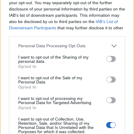
your opt-out. You may separately opt-out of the further
disclosure of your personal information by third parties on the
EVENTI
IAB’s list of downstream participants. This information may
Montecchio Maggiore, al Castello di
also be disclosed by us to third parties on the
IAB’s List of
Romeo arrivano “Le nozze di Figaro” di
Downstream Participants
that may further disclose it to other
Mozart per Vicenza in Lirica
third parties.
Personal Data Processing Opt Outs
I want to opt-out of the Sharing of my
EVENTI
personal data.
Ferragosto: Gallerie d’Italia Intesa
Opted In
Sanpaolo di Vicenza aperte gratis
I want to opt-out of the Sale of my
Personal Data.
Opted In
I want to opt-out of processing my
EVENTI
Personal Data for Targeted Advertising.
Paolo Gnutti premiato come eccellenza
Opted In
veneta nel mondo all’International
Scledum film festival
I want to opt-out of Collection, Use,
Retention, Sale, and/or Sharing of my
Personal Data that Is Unrelated with the
Purposes for which it was collected.