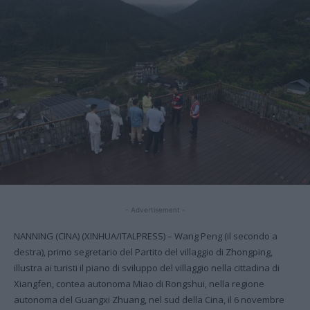
- Advertisement -
NANNING (CINA) (XINHUA/ITALPRESS) – Wang Peng (il secondo a
destra), primo segretario del Partito del villaggio di Zhongping,
illustra ai turisti il piano di sviluppo del villaggio nella cittadina di
Xiangfen, contea autonoma Miao di Rongshui, nella regione
autonoma del Guangxi Zhuang, nel sud della Cina, il 6 novembre