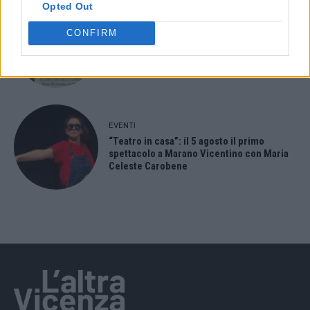
Opted Out
EVENTI
CONFIRM
Berici in Festival 2026: a Lonigo “Little
Italy, sulla strada del sogno”
EVENTI
“Teatro in casa”: il 5 agosto il primo
spettacolo a Marano Vicentino con Maria
Celeste Carobene