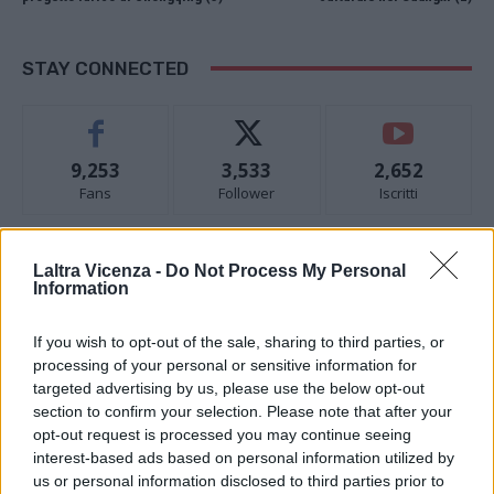
STAY CONNECTED
9,253
3,533
2,652
Fans
Follower
Iscritti
Laltra Vicenza -
Do Not Process My Personal
- Advertisement -
Information
- Advertisement -
If you wish to opt-out of the sale, sharing to third parties, or
processing of your personal or sensitive information for
targeted advertising by us, please use the below opt-out
- Advertisement -
section to confirm your selection. Please note that after your
opt-out request is processed you may continue seeing
interest-based ads based on personal information utilized by
ULTIMI ARTICOLI
us or personal information disclosed to third parties prior to