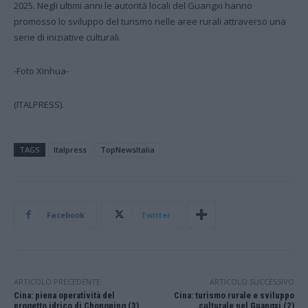
2025. Negli ultimi anni le autorità locali del Guangxi hanno
promosso lo sviluppo del turismo nelle aree rurali attraverso una
serie di iniziative culturali.
-Foto Xinhua-
(ITALPRESS).
TAGS
Italpress
TopNewsItalia
Facebook
Twitter
ARTICOLO PRECEDENTE
ARTICOLO SUCCESSIVO
Cina: piena operatività del
Cina: turismo rurale e sviluppo
progetto idrico di Chongqing (3)
culturale nel Guangxi (2)