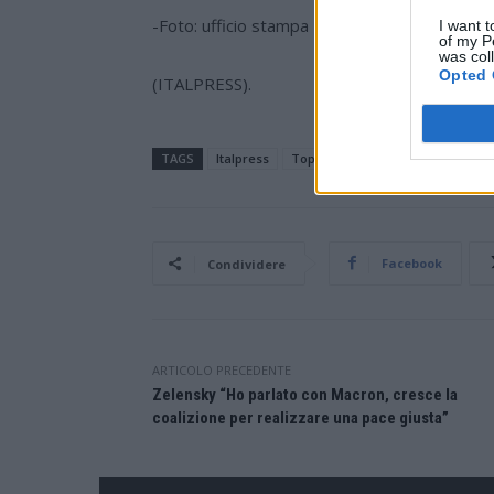
-Foto: ufficio stampa Ladisa-
I want t
of my P
was col
Opted 
(ITALPRESS).
TAGS
Italpress
TopNewsItalia
Facebook
Condividere
ARTICOLO PRECEDENTE
Zelensky “Ho parlato con Macron, cresce la
coalizione per realizzare una pace giusta”