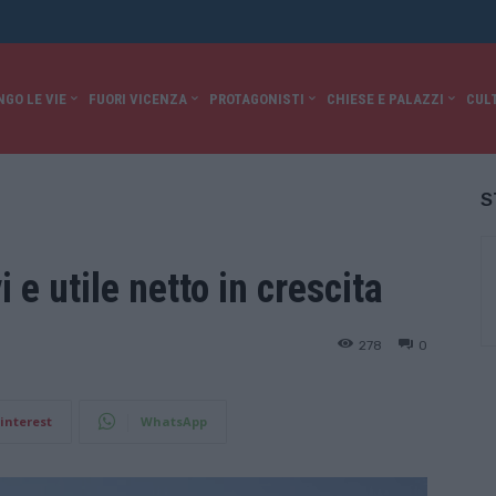
NGO LE VIE
FUORI VICENZA
PROTAGONISTI
CHIESE E PALAZZI
CUL
S
 e utile netto in crescita
278
0
interest
WhatsApp