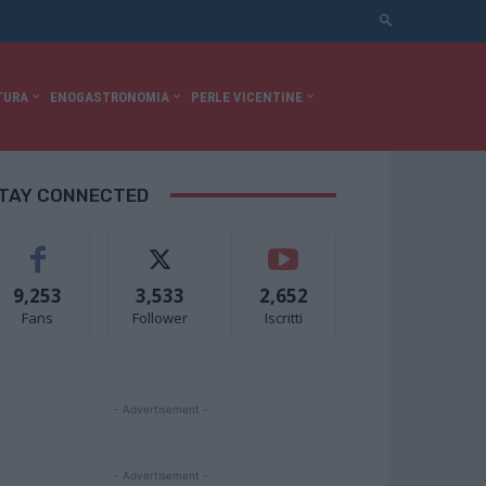
TURA
ENOGASTRONOMIA
PERLE VICENTINE
TAY CONNECTED
9,253
3,533
2,652
Fans
Follower
Iscritti
- Advertisement -
- Advertisement -