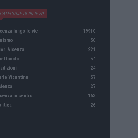
CATEGORIE DI RILIEVO
cenza lungo le vie
19910
urismo
50
uori Vicenza
221
pettacolo
54
adizioni
24
erle Vicentine
57
cienza
27
icenza in centro
163
litica
26