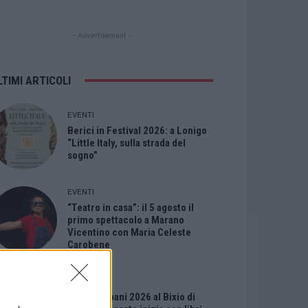
- Advertisement -
LTIMI ARTICOLI
EVENTI
Berici in Festival 2026: a Lonigo
“Little Italy, sulla strada del
sogno”
EVENTI
“Teatro in casa”: il 5 agosto il
primo spettacolo a Marano
Vicentino con Maria Celeste
Carobene
EVENTI
Salotti Urbani 2026 al Bixio di