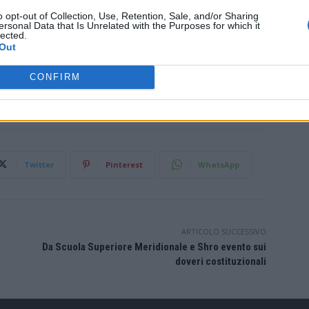
o opt-out of Collection, Use, Retention, Sale, and/or Sharing
ersonal Data that Is Unrelated with the Purposes for which it
lected.
Out
CONFIRM
Twitter
Pinterest
WhatsApp
ARTICOLO SUCCESSIVO
Da Scuola Superiore Meridionale e Shro evento sui
doveri costituzionali