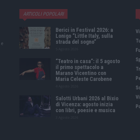
ARTICOLI POPOLARI
Berici in Festival 2026: a
Vi
Lonigo “Little Italy, sulla
T
strada del sogno”
 e
5 Agosto 2026
F
S
“Teatro in casa”: il 5 agosto
il primo spettacolo a
Tr
Marano Vicentino con
P
Maria Celeste Carobene
4 Agosto 2026
S
V
Salotti Urbani 2026 al Bixio
di Vicenza: agosto inizia
Po
con libri, poesie e musica
3 Agosto 2026