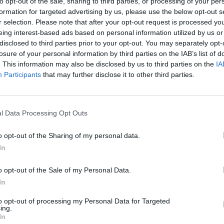
to opt-out of the sale, sharing to third parties, or processing of your per
formation for targeted advertising by us, please use the below opt-out s
 Advertisement -
r selection. Please note that after your opt-out request is processed y
eing interest-based ads based on personal information utilized by us or
el settore della ristorazione collettiva e distribuzione di
disclosed to third parties prior to your opt-out. You may separately opt-
economico-finanziari
previsionali relativi all’esercizio
losure of your personal information by third parties on the IAB’s list of
a solida posizione sul mercato.
. This information may also be disclosed by us to third parties on the
IA
Participants
that may further disclose it to other third parties.
195 milioni, segnando un incremento del 7% rispetto al
 a 10 milioni, mentre l’utile netto si prevede raggiunga
l Data Processing Opt Outs
tto allo scorso anno. La PFN mostra un miglioramento di
a 23 milioni.
o opt-out of the Sharing of my personal data.
In
complessivo di 350 milioni nei prossimi tre anni. Il
i grande prestigio, che ne testimoniano la solidità e
o opt-out of the Sale of my Personal Data.
l ministero della Difesa, con un valore contrattuale
In
dicazione con il ministero dell’Interno per un valore di
to opt-out of processing my Personal Data for Targeted
ing.
In