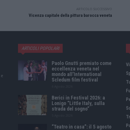
ARTICOLO SUCCESSIVO
Vicenza capitale della pittura barocca veneta
ARTICOLI POPOLARI
Paolo Gnutti premiato come
Vi
eccellenza veneta nel
S
mondo all’International
 e
Scledum film festival
T
6 Agosto 2026
F
Berici in Festival 2026: a
P
Lonigo “Little Italy, sulla
S
strada del sogno”
5 Agosto 2026
Tr
Po
“Teatro in casa”: il 5 agosto