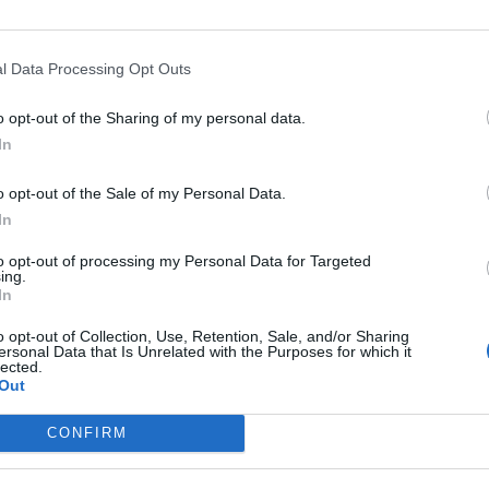
l Data Processing Opt Outs
aimbru (nome d’arte di
Elena Imbrunito
) che intreccia
insieme fisico e simbolico. La ghiacciaia, luogo di
o opt-out of the Sharing of my personal data.
In
un grembo/tomba in cui il tempo si dilata e la chiusura
tensione ternaria: tre giorni, tre tempi, tre soglie di
o opt-out of the Sale of my Personal Data.
In
to opt-out of processing my Personal Data for Targeted
ripartita: uno spazio centrale e due laterali, un corpo che
ing.
za e trasformazione. Il progetto si sviluppa come
In
sta abita lo spazio per l’intera durata della
o opt-out of Collection, Use, Retention, Sale, and/or Sharing
 fatta di sottrazione, ascolto e permanenza”.
ersonal Data that Is Unrelated with the Purposes for which it
lected.
Out
ella mamma, il processo trova il momento di riemersione
CONFIRM
ino di
Giulia Grandinetti
.