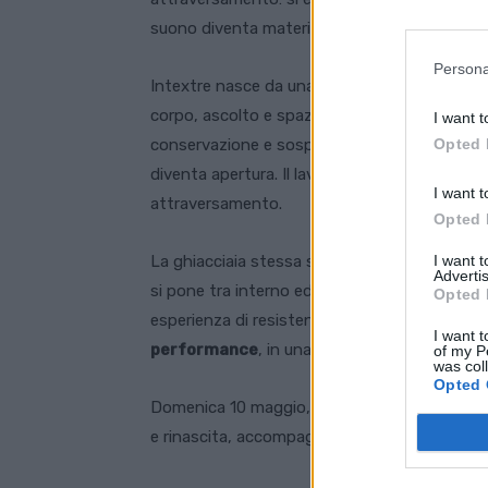
suono diventa materia e presenza.
Persona
Intextre nasce da una ricerca personale di L
corpo, ascolto e spazio, in un processo che è 
I want t
Opted 
conservazione e sospensione, si trasforma in 
diventa apertura. Il lavoro si struttura su una 
I want t
attraversamento.
Opted 
I want 
La ghiacciaia stessa si articola in una forma t
Advertis
si pone tra interno ed esterno, tra permanen
Opted 
esperienza di resistenza e immersione:
l’arti
I want t
performance
, in una dimensione essenziale
of my P
was col
Opted 
Domenica 10 maggio, nel giorno della festa d
e rinascita, accompagnato dal suono del viol