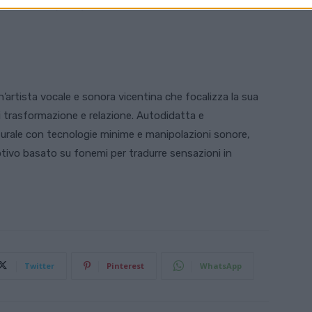
el lavoro: ogni ingresso è unico e si costruisce nella
n’artista vocale e sonora vicentina che focalizza la sua
i trasformazione e relazione. Autodidatta e
turale con tecnologie minime e manipolazioni sonore,
otivo basato su fonemi per tradurre sensazioni in
Twitter
Pinterest
WhatsApp