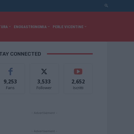
TURA
ENOGASTRONOMIA
PERLE VICENTINE
TAY CONNECTED
9,253
3,533
2,652
Fans
Follower
Iscritti
- Advertisement -
- Advertisement -