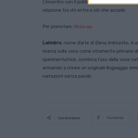
L’incontro con il pubblico è parte integrante d
relazione tra chi entra e ciò che accade.
Per prenotare
clicca qui
Laimbru
, nome d’arte di Elena Imbrunito, è u
ricerca sulla voce come strumento primario d
sperimentatrice, combina l’uso della voce na
arrivando a creare un originale linguaggio em
narrazioni senza parole.
Facebook
Condividere