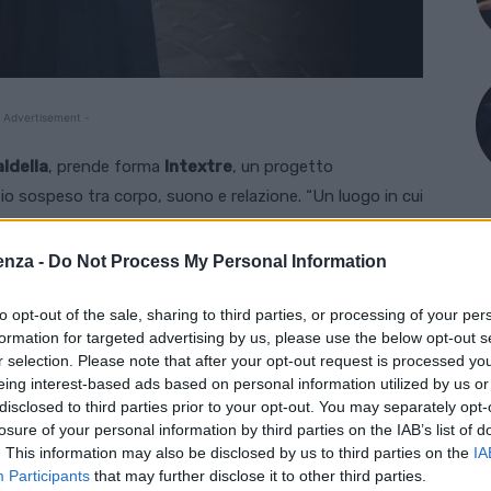
 Advertisement -
ldella
, prende forma
Intextre
, un progetto
io sospeso tra corpo, suono e relazione. “Un luogo in cui
 si incontrano, si sfiorano e si trasformano”, spiegano
il patrocinio del Comune di Montegaldella.
enza -
Do Not Process My Personal Information
le 18 e 30 con una presentazione pubblica in sala
to opt-out of the sale, sharing to third parties, or processing of your per
formation for targeted advertising by us, please use the below opt-out s
mento verso la Ghiacciaia, guidato dalle parole di
r selection. Please note that after your opt-out request is processed y
tto. Da sabato 9 a domenica 10 maggio, l’esperienza si
eing interest-based ads based on personal information utilized by us or
tima e raccolta
.
disclosed to third parties prior to your opt-out. You may separately opt-
losure of your personal information by third parties on the IAB’s list of
. This information may also be disclosed by us to third parties on the
IA
pensata come uno spettacolo da osservare, ma come un
Participants
that may further disclose it to other third parties.
a volta
, per pochi minuti, in un ambiente ipogeo in cui il