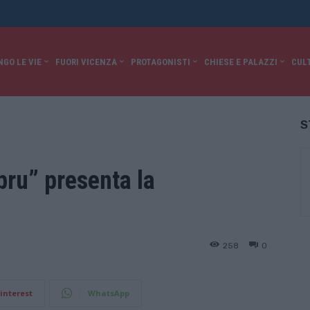
NGO LE VIE
FUORI VICENZA
PROTAGONISTI
CHIESE E PALAZZI
CUL
S
bru” presenta la
258
0
interest
WhatsApp