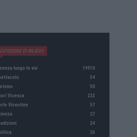
CATEGORIE DI RILIEVO
cenza lungo le vie
19910
pettacolo
54
urismo
50
uori Vicenza
222
erle Vicentine
57
cienza
27
adizioni
24
litica
26