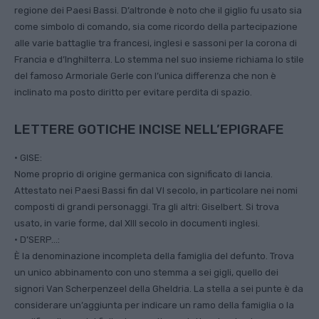
regione dei Paesi Bassi. D’altronde è noto che il giglio fu usato sia
come simbolo di comando, sia come ricordo della partecipazione
alle varie battaglie tra francesi, inglesi e sassoni per la corona di
Francia e d’Inghilterra. Lo stemma nel suo insieme richiama lo stile
del famoso Armoriale Gerle con l’unica differenza che non è
inclinato ma posto diritto per evitare perdita di spazio.
LETTERE GOTICHE INCISE NELL’EPIGRAFE
• GISE:
Nome proprio di origine germanica con significato di lancia.
Attestato nei Paesi Bassi fin dal VI secolo, in particolare nei nomi
composti di grandi personaggi. Tra gli altri: Giselbert. Si trova
usato, in varie forme, dal XIII secolo in documenti inglesi.
• D’SERP…:
È la denominazione incompleta della famiglia del defunto. Trova
un unico abbinamento con uno stemma a sei gigli, quello dei
signori Van Scherpenzeel della Gheldria. La stella a sei punte è da
considerare un’aggiunta per indicare un ramo della famiglia o la