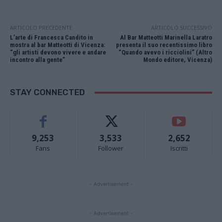
ARTICOLO PRECEDENTE
ARTICOLO SUCCESSIVO
L’arte di Francesca Candito in
Al Bar Matteotti Marinella Laratro
mostra al bar Matteotti di Vicenza:
presenta il suo recentissimo libro
“gli artisti devono vivere e andare
“Quando avevo i ricciolini” (Altro
incontro alla gente”
Mondo editore, Vicenza)
STAY CONNECTED
9,253
3,533
2,652
Fans
Follower
Iscritti
- Advertisement -
- Advertisement -