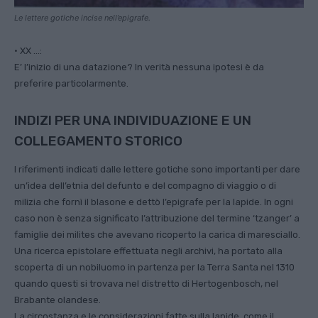
Le lettere gotiche incise nell’epigrafe.
• XX …:
E’ l’inizio di una datazione? In verità nessuna ipotesi è da
preferire particolarmente.
INDIZI PER UNA INDIVIDUAZIONE E UN
COLLEGAMENTO STORICO
I riferimenti indicati dalle lettere gotiche sono importanti per dare
un’idea dell’etnia del defunto e del compagno di viaggio o di
milizia che fornì il blasone e dettò l’epigrafe per la lapide. In ogni
caso non è senza significato l’attribuzione del termine ‘tzanger’ a
famiglie dei milites che avevano ricoperto la carica di maresciallo.
Una ricerca epistolare effettuata negli archivi, ha portato alla
scoperta di un nobiluomo in partenza per la Terra Santa nel 1310
quando questi si trovava nel distretto di Hertogenbosch, nel
Brabante olandese.
La circostanza e le considerazioni fatte sulla lapide, come il