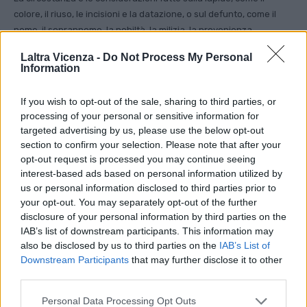
colore, il riuso, le incisioni e la datazione, o sul defunto, come il
nome, il soprannome, la nobiltà, la milizia, la provenienza,
conducono al collegamento con un personaggio protagonista di
Laltra Vicenza -
Do Not Process My Personal
un fatto riportato dallo storico Battista Pagliarini nelle sue
Information
Cronache, laddove ricorda la morte a Vicenza di un innominato
nobile pellegrino germanico diretto a Venezia per imbarcarsi
If you wish to opt-out of the sale, sharing to third parties, or
verso la Terra Santa. Era all’incirca la metà del mese d’aprile 1311,
processing of your personal or sensitive information for
all’indomani della vittoriosa cacciata da Vicenza dei Padovani
targeted advertising by us, please use the below opt-out
dopo un dominio di cinquant’anni, quando i Padovani attuarono
section to confirm your selection. Please note that after your
un improvviso, poderoso tentativo per riprenderne il controllo.
opt-out request is processed you may continue seeing
interest-based ads based on personal information utilized by
us or personal information disclosed to third parties prior to
your opt-out. You may separately opt-out of the further
disclosure of your personal information by third parties on the
IAB’s list of downstream participants. This information may
also be disclosed by us to third parties on the
IAB’s List of
Downstream Participants
that may further disclose it to other
third parties.
Personal Data Processing Opt Outs