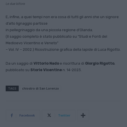
Le due bifore
E, infine, a quei tempi non era cosa di tutti gli anni che un signore
d’alto lignaggio partisse
in pellegrinaggio da una piccola regione d’Olanda.
(Il saggio completo è stato pubblicato su “Studi e Fonti del
Medioevo Vicentino e Veneto”
– Vol. IV – 2002.) Ricostruzione grafica della lapide di Luca Rigotto.
Da un saggio di
Vittorio Nado
e riscrittura di
Giorgio Rigotto
,
pubblicato su
Storie Vicentine
n. 14-2023.
TAGS
chiostro di San Lorenzo
Facebook
Twitter