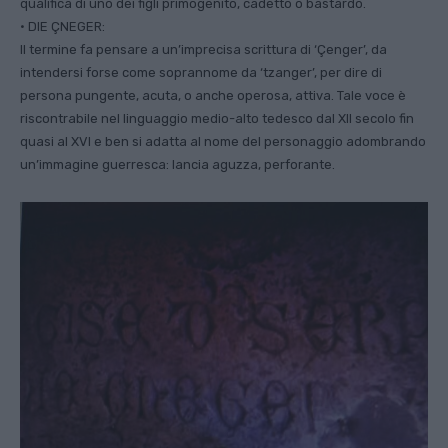
qualifica di uno dei figli primogenito, cadetto o bastardo.
• DIE ÇNEGER:
Il termine fa pensare a un’imprecisa scrittura di ‘Çenger’, da
intendersi forse come soprannome da ‘tzanger’, per dire di
persona pungente, acuta, o anche operosa, attiva. Tale voce è
riscontrabile nel linguaggio medio-alto tedesco dal XII secolo fin
quasi al XVI e ben si adatta al nome del personaggio adombrando
un’immagine guerresca: lancia aguzza, perforante.