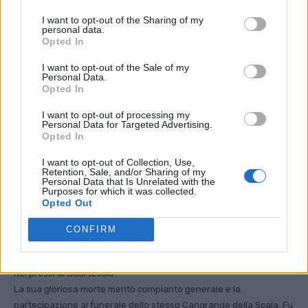
I want to opt-out of the Sharing of my
personal data.
Opted In
I want to opt-out of the Sale of my
Personal Data.
Opted In
I want to opt-out of processing my
Personal Data for Targeted Advertising.
Opted In
I want to opt-out of Collection, Use,
Retention, Sale, and/or Sharing of my
Personal Data that Is Unrelated with the
Purposes for which it was collected.
Opted Out
Il davanzale inciso
CONFIRM
Trovandosi in Vicenza il nobile straniero non si sottrasse allo
scontro tra Vicentini e Padovani, che avvenne in campo aperto
nei pressi di Quartesolo.
La sua gloriosa morte meritò compianto generale e la
partecipazione al funerale dello stesso Cangrande della Scala. Fu