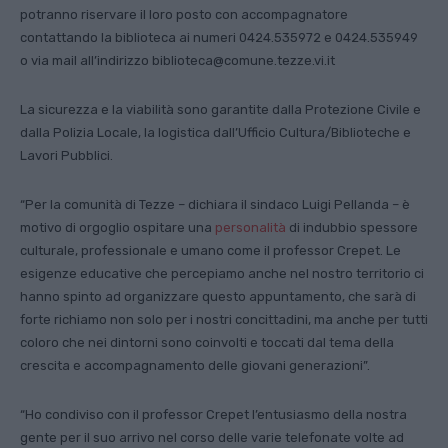
potranno riservare il loro posto con accompagnatore
contattando la biblioteca ai numeri 0424.535972 e 0424.535949
o via mail all’indirizzo
biblioteca@comune.tezze.vi.it
La sicurezza e la viabilità sono garantite dalla Protezione Civile e
dalla Polizia Locale, la logistica dall’Ufficio Cultura/Biblioteche e
Lavori Pubblici.
“Per la comunità di Tezze – dichiara il sindaco Luigi Pellanda – è
motivo di orgoglio ospitare una
personalità
di indubbio spessore
culturale, professionale e umano come il professor Crepet. Le
esigenze educative che percepiamo anche nel nostro territorio ci
hanno spinto ad organizzare questo appuntamento, che sarà di
forte richiamo non solo per i nostri concittadini, ma anche per tutti
coloro che nei dintorni sono coinvolti e toccati dal tema della
crescita e accompagnamento delle giovani generazioni”.
“Ho condiviso con il professor Crepet l’entusiasmo della nostra
gente per il suo arrivo nel corso delle varie telefonate volte ad