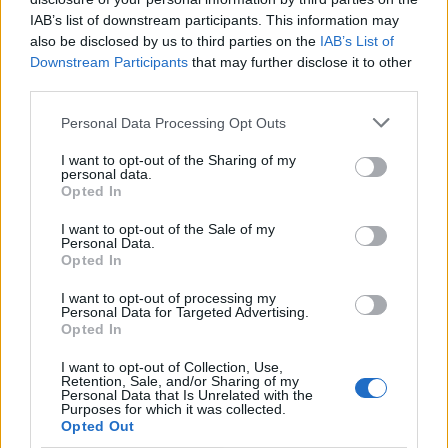
STAY CONNECTED
IAB’s list of downstream participants. This information may
also be disclosed by us to third parties on the
IAB’s List of
Downstream Participants
that may further disclose it to other
third parties.
9,253
3,533
2,652
Fans
Follower
Iscritti
Personal Data Processing Opt Outs
I want to opt-out of the Sharing of my
personal data.
- Advertisement -
Opted In
I want to opt-out of the Sale of my
Personal Data.
- Advertisement -
Opted In
I want to opt-out of processing my
- Advertisement -
Personal Data for Targeted Advertising.
Opted In
ULTIMI ARTICOLI
I want to opt-out of Collection, Use,
Retention, Sale, and/or Sharing of my
Personal Data that Is Unrelated with the
Purposes for which it was collected.
Opted Out
EVENTI