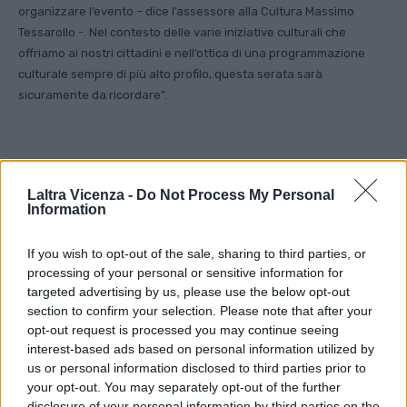
organizzare l’evento – dice l’assessore alla Cultura Massimo
Tessarollo -. Nel contesto delle varie iniziative culturali che
offriamo ai nostri cittadini e nell’ottica di una programmazione
culturale sempre di più alto profilo, questa serata sarà
sicuramente da ricordare”.
Laltra Vicenza -
Do Not Process My Personal
Information
Facebook
Twitter
If you wish to opt-out of the sale, sharing to third parties, or
processing of your personal or sensitive information for
targeted advertising by us, please use the below opt-out
ARTICOLO PRECEDENTE
ARTICOLO SUCCESSIVO
section to confirm your selection. Please note that after your
Waldemar Malicki, noto pianista
Cornedo, gli orrori dell’Olocausto
opt-out request is processed you may continue seeing
polacco in concerto a Valdagno
nella collezione privata di
Giancarlo Feriotti
interest-based ads based on personal information utilized by
us or personal information disclosed to third parties prior to
your opt-out. You may separately opt-out of the further
disclosure of your personal information by third parties on the