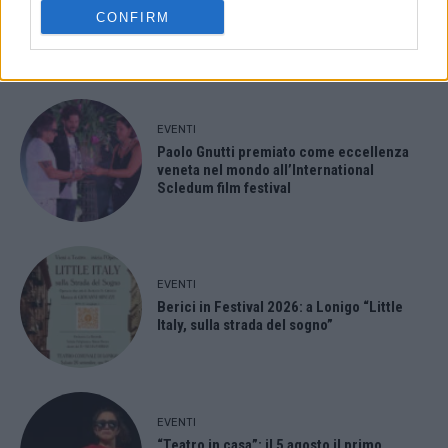
Ferragosto: Gallerie d’Italia Intesa
CONFIRM
Sanpaolo di Vicenza aperte gratis
EVENTI
Paolo Gnutti premiato come eccellenza
veneta nel mondo all’International
Scledum film festival
EVENTI
Berici in Festival 2026: a Lonigo “Little
Italy, sulla strada del sogno”
EVENTI
“Teatro in casa”: il 5 agosto il primo