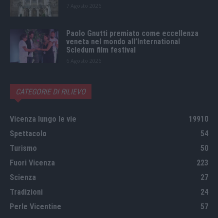
7 Agosto 2026
Paolo Gnutti premiato come eccellenza
veneta nel mondo all’International
Scledum film festival
6 Agosto 2026
CATEGORIE DI RILIEVO
Vicenza lungo le vie
19910
Spettacolo
54
Turismo
50
Fuori Vicenza
223
Scienza
27
Tradizioni
24
Perle Vicentine
57