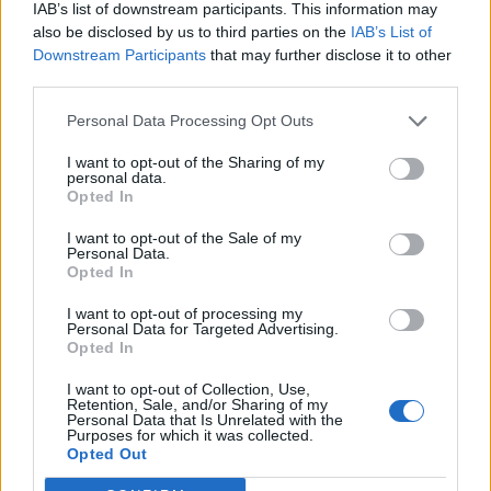
IAB’s list of downstream participants. This information may
La sua sete di conoscenza è però implacabile, tanto da portarlo in
also be disclosed by us to third parties on the
IAB’s List of
America , dove Dino De Laurentiis vorrebbe che scrivesse un film
Downstream Participants
that may further disclose it to other
per il regista Gian Luigi Polidoro. La “Grande Mela” però
third parties.
rappresenta per Parise un contrasto vivente, tanto da esserne al
contempo colpito e deluso. “Di una città non apprezzi le sette o
Personal Data Processing Opt Outs
settantasette meraviglie, ma la risposta che dà ad una tua
I want to opt-out of the Sharing of my
domanda” disse Italo Calvino e probabilmente Parise di quesiti da
personal data.
risolvere ne aveva molti.
Opted In
I want to opt-out of the Sale of my
La sua esplorazione del mondo infatti prosegue tra Cina, Laos,
Personal Data.
Vietnam, Malaysia, Regno Unito, Francia, Russia, Indonesia e
Opted In
Giappone. Ed è proprio in questa lontana terra orientale che,
I want to opt-out of processing my
dopo essersi ristabilito in seguito ad un infarto, ha l’ispirazione
Personal Data for Targeted Advertising.
per la sua opera “L’eleganza è frigida”. Nel 1986 la frenetica corsa
Opted In
dell’autore verso le risposte tanto ambite però si placa, poiché
I want to opt-out of Collection, Use,
sopravviene la morte. Questa pone infatti fine alla vita di uomo
Retention, Sale, and/or Sharing of my
che non si è mai accontentato e che ha sempre percorso
Personal Data that Is Unrelated with the
Purposes for which it was collected.
imperterrito la sua strada verso il successo, senza perdere mai di
Opted Out
vista l’obbiettivo ma ricordando sempre perché tutto è iniziato: la