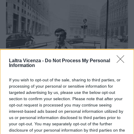
Laltra Vicenza -
Do Not Process My Personal
Information
If you wish to opt-out of the sale, sharing to third parties, or
processing of your personal or sensitive information for
Parise in viaggio.
targeted advertising by us, please use the below opt-out
section to confirm your selection. Please note that after your
Decide di non tornare a Vicenza ma è indeciso se recarsi a Milano,
opt-out request is processed you may continue seeing
Venezia o Roma. Nella capitale diventa amico di Carlo Emilio
interest-based ads based on personal information utilized by
Gadda, uomo dalle mille sfaccettature in cui convivono e
us or personal information disclosed to third parties prior to
coesistono un animo letterario di scrittore e uno pragmatico di
your opt-out. You may separately opt-out of the further
disclosure of your personal information by third parties on the
ingegnere.