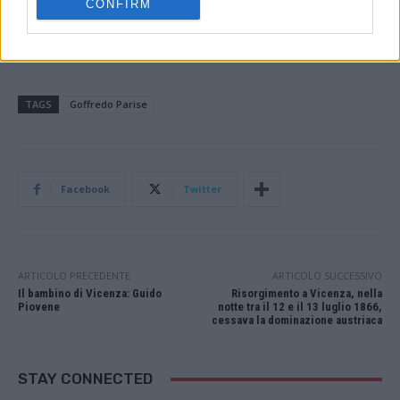
scrittura.
CONFIRM
Di
Giulia Bisognin
da
Storie Vicentine
n.13-2023.
TAGS
Goffredo Parise
Facebook
Twitter
ARTICOLO PRECEDENTE
ARTICOLO SUCCESSIVO
Il bambino di Vicenza: Guido
Risorgimento a Vicenza, nella
Piovene
notte tra il 12 e il 13 luglio 1866,
cessava la dominazione austriaca
STAY CONNECTED