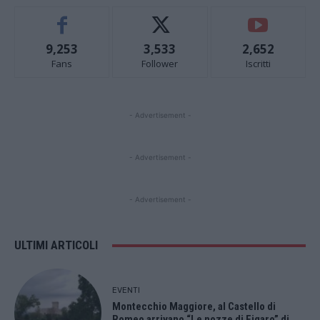
9,253
3,533
2,652
Fans
Follower
Iscritti
- Advertisement -
- Advertisement -
- Advertisement -
ULTIMI ARTICOLI
EVENTI
Montecchio Maggiore, al Castello di
Romeo arrivano “Le nozze di Figaro” di