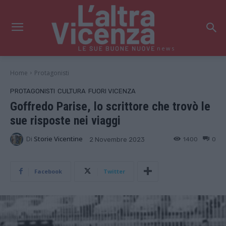
news
Home
Protagonisti
PROTAGONISTI
CULTURA
FUORI VICENZA
Goffredo Parise, lo scrittore che trovò le
sue risposte nei viaggi
Di
Storie Vicentine
1400
0
2 Novembre 2023
Facebook
Twitter