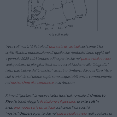
Arte culi ‘n aria
“Arte culi ‘n aria“ è il titolo di
una serie di.. articuli
così come li ha
scritti (l’ultima pubblicazione di quello che ripubblichiamo oggi è del
4 gennaio 2020, ndr) Umberto Riva per te che nel
piacere della tavola
,
vedi qualcosa di più: gli articoli sono raccolti insieme alla “biografia”
tutta particolare del “maestro” vicentino Umberto Riva nel libro “Arte
culi ‘n aria”, le cui ultime copie sono acquistabili anche comodamente
nel
nostro shop di e-commerce
o su Amazon.
Prima di “gustarti” la nuova ricetta fuori dal normale di
Umberto
Riva
(’e tripe) rileggi la
Prefazione e il glossario
di
arte culi ‘n
aria
,
una nuova serie di.. articuli
così come li ha scritti il
“nostro”
Umberto
per te che nel
piacere della tavola
vedi qualcosa di