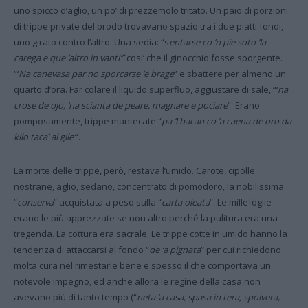
uno spicco d’aglio, un po’ di prezzemolo tritato. Un paio di porzioni
di trippe private del brodo trovavano spazio tra i due piatti fondi,
uno girato contro l’altro. Una sedia: “s
entarse co ‘n pie soto ‘la
carega e que ‘altro in vanti’”
cosi’ che il ginocchio fosse sporgente.
“‘
Na canevasa par no sporcarse ‘e brage
” e sbattere per almeno un
quarto d’ora. Far colare il liquido superfluo, aggiustare di sale, “‘
na
crose de ojo, ‘na scianta de peare, magnare e pociare
“. Erano
pomposamente, trippe mantecate “
pa ‘l bacan co ‘a caena de oro da
kilo taca’ al gile’
“.
La morte delle trippe, però, restava l’umido. Carote, cipolle
nostrane, aglio, sedano, concentrato di pomodoro, la nobilissima
“
conserva
” acquistata a peso sulla “
carta oleata
“. Le millefoglie
erano le più apprezzate se non altro perché la pulitura era una
tregenda. La cottura era sacrale. Le trippe cotte in umido hanno la
tendenza di attaccarsi al fondo “
de ‘a pignata
” per cui richiedono
molta cura nel rimestarle bene e spesso il che comportava un
notevole impegno, ed anche allora le regine della casa non
avevano più di tanto tempo (“
neta ‘a casa, spasa in tera, spolvera,