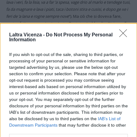
lava i veri, fa la lisia, va a far ‘a spesa, vage drio al marìo e tendege tusi,
fa da magnare e lava i piati, taca i botoni stira e cusisi, e dopo ge xe i
feri de ‘a lana e rogne sempre nove
“). Ma ciò che si doveva fare,
veniva fatto e senza tante storie. Oggi si potrebbe dire “
trippa alla
parmigiana
” e forse lo si sarebbe potuto dire anche allora se il
Laltra Vicenza -
Do Not Process My Personal
formaggio parmigiano fosse stato d’uso comune. Questo non
Information
perché non si conoscesse il parmigiano od il suo impiego, bensì
perché di formaggio parmigiano se ne vedeva un pò alla domenica
If you wish to opt-out of the sale, sharing to third parties, or
quando c’erano le tagliatelline in brodo, o quando la pastasciutta in
processing of your personal or sensitive information for
rosso trovava spazio sul desco e “
solo ‘na scianta
“.
targeted advertising by us, please use the below opt-out
section to confirm your selection. Please note that after your
La polenta, l’immancabile generosa insostituibile umile… polenta.
opt-out request is processed you may continue seeing
interest-based ads based on personal information utilized by
Nel caso delle trippe in umido assumeva una sua morfologia.
us or personal information disclosed to third parties prior to
Tenera, cremosa, bassa di spessore, sbordava dal tagliere e
your opt-out. You may separately opt-out of the further
veniva servita calda, bollente di cottura. Particolarmente
disclosure of your personal information by third parties on the
apprezzata “
la poenta de la Valsugana, quea co i puntini neri
”.
IAB’s list of downstream participants. This information may
Spesso veniva servita col cucchiaio e si andava a fondere e
also be disclosed by us to third parties on the
IAB’s List of
confondere con le trippe. Buone, belle da vedere, gustose, di un
Downstream Participants
that may further disclose it to other
sapore intenso con quel pò di più che veniva da “
un poco de peare
third parties.
e ‘na broca de garofano
“.