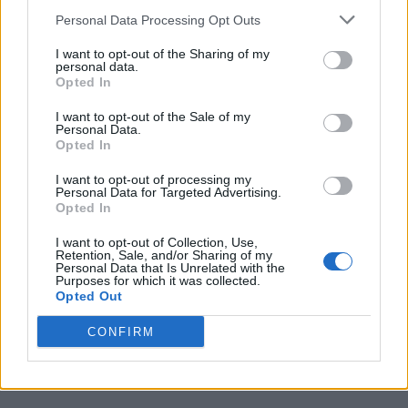
Personal Data Processing Opt Outs
Una sagra, ed infine “
’na ciopa de pan
” per lasciare il piatto
I want to opt-out of the Sharing of my
talmente lucido che “
se podea far de manco de lavarlo
”.
personal data.
Opted In
P.S.
Si vuol attribuire alla trippa una etichetta di povertà. Che le
I want to opt-out of the Sale of my
trippe siano cose proprio da poveri è opinabile. Non dimentichiamo
Personal Data.
Opted In
che agli dei si sacrificava donando le interiora, parte generatrice della
vita e, nel contempo, la più saporita dell’animale. Se qualcuno
I want to opt-out of processing my
pensasse “perché erano gli scarti”, si dà per certo che a quei tempi
Personal Data for Targeted Advertising.
Opted In
non c’erano i genovesi.
I want to opt-out of Collection, Use,
Retention, Sale, and/or Sharing of my
L’articolo
Arte culi ‘n aria, la ricetta n. 15 di Umberto Riva: ’e tripe, e
Personal Data that Is Unrelated with the
una stretta di mano
proviene da
L’altra Vicenza
.
Purposes for which it was collected.
Opted Out
CONFIRM
TAGS
Arte culi 'n aria
Tripe
’e tripe