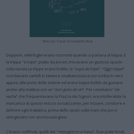
“Arte culi ‘n aria” di Umberto Riva
Doppioni, millefoglie erano ricorrenti quando si parlava di trippa. E
la trippa “
’e tripe
“, piatto da poveri, trovavano un gustoso spazio
sulla tavola Le trippe erano bollite, la “
supa de tripe
”. “
Oggi trippe
”
ricordavano cartelli in lamiera smaltata bianca con scritta in nero
appesi alle porte delle osterie ed erano trippe bollite da gustarsi
anche alla mattina con un “
bon goto de vin
”. Per i mediatori “
de
vache
” che frequentavano la Piazza dei Signori, era intollerabile la
mancanza di questo mezzo socializzante, per iniziare, condurre e
definire ogni trattativa, prima dello sputo sulle mani che poi si
stringevano con accresciuta gioia.
C’erano i raffinati, quelli del “
mesogiorno e meso
“. Due piatti fondi,