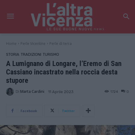
news
Home
Perle Vicentine
Perle di terra
STORIA
TRADIZIONI
TURISMO
A Lumignano di Longare, l’Eremo di San
Cassiano incastrato nella roccia desta
stupore
Di
Marta Cardini
1724
0
11 Aprile 2023
Facebook
Twitter