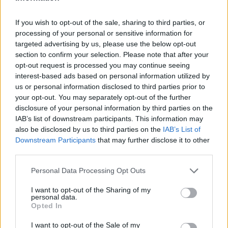
If you wish to opt-out of the sale, sharing to third parties, or
processing of your personal or sensitive information for
targeted advertising by us, please use the below opt-out
L’eremo con i suoi covoli è molto suggestivo
section to confirm your selection. Please note that after your
opt-out request is processed you may continue seeing
Il complesso divenne proprietà privata della famiglia padovana
interest-based ads based on personal information utilized by
dei Dottori dal XVII secolo fino alla fine del XVIII, quando passò a
us or personal information disclosed to third parties prior to
Nicolò Leoni che nel 1825 lo cedette alla
famiglia Da Schio
, cui
your opt-out. You may separately opt-out of the further
appartiene tuttora.
disclosure of your personal information by third parties on the
IAB’s list of downstream participants. This information may
also be disclosed by us to third parties on the
IAB’s List of
La croce
Downstream Participants
that may further disclose it to other
third parties.
Suggestiva, nei pressi dell’eremo è la grande croce sul Monte
della Croce, appunto. Si tratta di una meta di pellegrinaggio che
Personal Data Processing Opt Outs
suscita grandi emozioni.
I want to opt-out of the Sharing of my
personal data.
Opted In
I want to opt-out of the Sale of my