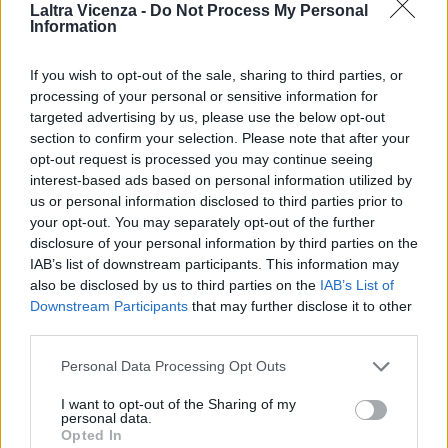
Laltra Vicenza -
Do Not Process My Personal
distribuito nelle edicole del centro e prima periferia e agli
Information
Abbonati
Clicca qui
If you wish to opt-out of the sale, sharing to third parties, or
Prezzo di copertina euro 5
processing of your personal or sensitive information for
Abbonamento 5 numeri euro 20
targeted advertising by us, please use the below opt-out
Over 65 euro 20 (due abbonamenti)
section to confirm your selection. Please note that after your
opt-out request is processed you may continue seeing
TAGS
Storie Vicentine
interest-based ads based on personal information utilized by
us or personal information disclosed to third parties prior to
your opt-out. You may separately opt-out of the further
disclosure of your personal information by third parties on the
Facebook
Twitter
IAB’s list of downstream participants. This information may
also be disclosed by us to third parties on the
IAB’s List of
Downstream Participants
that may further disclose it to other
third parties.
ARTICOLO PRECEDENTE
ARTICOLO SUCCESSIVO
Personal Data Processing Opt Outs
Chiesa e convento di San
“L’amore dall’altra parte del
Bartolomeo nel borgo di Pusterla
mondo”, a Vicenza presentazione
I want to opt-out of the Sharing of my
del libro di Laura Primon e Angelo
personal data.
Baron
Opted In