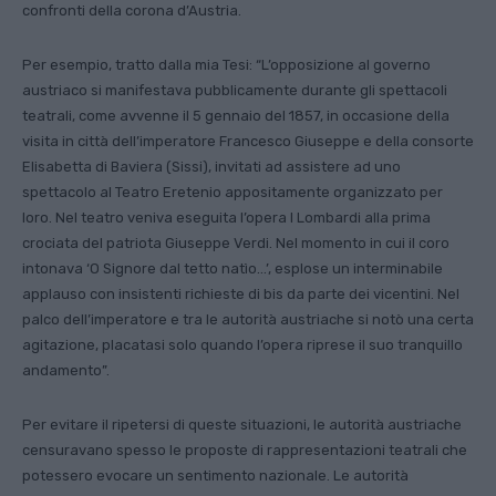
confronti della corona d’Austria.
Per esempio, tratto dalla mia Tesi: “L’opposizione al governo
austriaco si manifestava pubblicamente durante gli spettacoli
teatrali, come avvenne il 5 gennaio del 1857, in occasione della
visita in città dell’imperatore Francesco Giuseppe e della consorte
Elisabetta di Baviera (Sissi), invitati ad assistere ad uno
spettacolo al Teatro Eretenio appositamente organizzato per
loro. Nel teatro veniva eseguita l’opera I Lombardi alla prima
crociata del patriota Giuseppe Verdi. Nel momento in cui il coro
intonava ‘O Signore dal tetto natìo…’, esplose un interminabile
applauso con insistenti richieste di bis da parte dei vicentini. Nel
palco dell’imperatore e tra le autorità austriache si notò una certa
agitazione, placatasi solo quando l’opera riprese il suo tranquillo
andamento”.
Per evitare il ripetersi di queste situazioni, le autorità austriache
censuravano spesso le proposte di rappresentazioni teatrali che
potessero evocare un sentimento nazionale. Le autorità