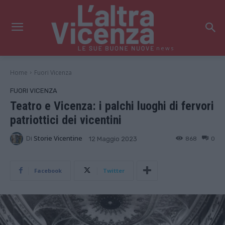
news
Home
Fuori Vicenza
FUORI VICENZA
Teatro e Vicenza: i palchi luoghi di fervori
patriottici dei vicentini
Di
Storie Vicentine
868
0
12 Maggio 2023
Facebook
Twitter