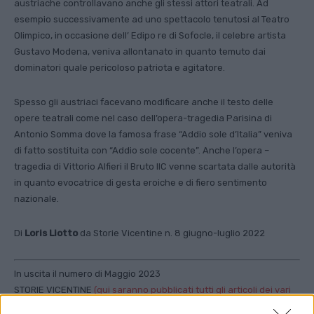
austriache controllavano anche gli stessi attori teatrali. Ad
esempio successivamente ad uno spettacolo tenutosi al Teatro
Olimpico, in occasione dell’ Edipo re di Sofocle, il celebre artista
Gustavo Modena, veniva allontanato in quanto temuto dai
dominatori quale pericoloso patriota e agitatore.
Spesso gli austriaci facevano modificare anche il testo delle
opere teatrali come nel caso dell’opera-tragedia Parisina di
Antonio Somma dove la famosa frase “Addio sole d’Italia” veniva
di fatto sostituita con “Addio sole cocente”. Anche l’opera –
tragedia di Vittorio Alfieri il Bruto IIC venne scartata dalle autorità
in quanto evocatrice di gesta eroiche e di fiero sentimento
nazionale.
Di
Loris Liotto
d
a Storie Vicentine n. 8 giugno-luglio 2022
In uscita il numero di Maggio 2023
STORIE VICENTINE
(qui saranno pubblicati tutti gli articoli dei vari
numeri
)