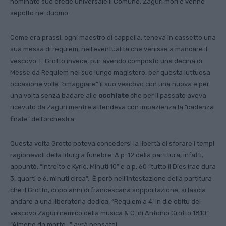
nominato suo erede universale il Comune, Zaguri morì e venne
sepolto nel duomo.
Come era prassi, ogni maestro di cappella, teneva in cassetto una
sua messa di requiem, nell’eventualità che venisse a mancare il
vescovo. E Grotto invece, pur avendo composto una decina di
Messe da Requiem nel suo lungo magistero, per questa luttuosa
occasione volle “omaggiare” il suo vescovo con una nuova e per
una volta senza badare alle
occhiate
che per il passato aveva
ricevuto da Zaguri mentre attendeva con impazienza la “cadenza
finale” dell’orchestra.
Questa volta Grotto poteva concedersi la libertà di sforare i tempi
ragionevoli della liturgia funebre. A p. 12 della partitura, infatti,
appuntò: “Introito e Kyrie. Minuti 10” e a p. 60 “tutto il Dies irae dura
3: quarti e 6: minuti circa”. È però nell’intestazione della partitura
che il Grotto, dopo anni di francescana sopportazione, si lascia
andare a una liberatoria dedica: “Requiem a 4: in die obitu del
vescovo Zaguri nemico della musica & C. di Antonio Grotto 1810”.
“Almeno da morto…” avrà pensato!