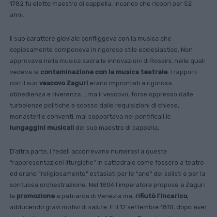
1782 fu eletto maestro di cappella, incarico che ricoprì per 52
anni.
Il suo carattere gioviale confliggeva con la musica che
copiosamente componeva in rigoroso stile ecclesiastico. Non
approvava nella musica sacra le innovazioni di Rossini, nelle quali
vedeva la
contaminazione con la musica teatrale
. I rapporti
con il suo
vescovo Zaguri
erano improntati a rigorosa
obbedienza e riverenza…, ma il vescovo, forse oppresso dalle
turbolenze politiche e scosso dalle requisizioni di chiese,
monasteri e conventi, mal sopportava nei pontificali le
lungaggini musicali
del suo maestro di cappella.
D’altra parte, i fedeli accorrevano numerosi a queste
“rappresentazioni liturgiche” in cattedrale come fossero a teatro
ed erano “religiosamente” estasiati per le “arie” dei solisti e per la
sontuosa orchestrazione. Nel 1804 l’imperatore propose a Zaguri
la
promozione
a patriarca di Venezia ma,
rifiutò l’incarico
,
adducendo gravi motivi di salute. E il 12 settembre 1810, dopo aver