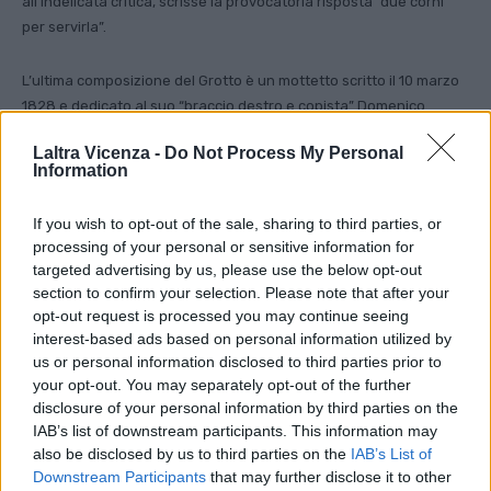
all’indelicata critica, scrisse la provocatoria risposta “due corni
per servirla”.
L’ultima composizione del Grotto è un mottetto scritto il 10 marzo
1828 e dedicato al suo “braccio destro e copista” Domenico
Sbabo. Scrive con sottile ironia “D’anni settantacinque e mesi
Laltra Vicenza -
Do Not Process My Personal
sei/scriver mottetti!/ Ah: miserere mei!/Sbabo m’intende/ e il ver
Information
comprende”. Morì il 20 gennaio 1831 e per le esequie fu ripresa la
messa da requiem composta per il vescovo Zaguri e ritenuta dalla
If you wish to opt-out of the sale, sharing to third parties, or
critica il suo capolavoro. Ci auguriamo che questo nostro grande
processing of your personal or sensitive information for
e dimenticato Maestro venga riscoperto magari con l’esecuzione
targeted advertising by us, please use the below opt-out
di quel monumentale Dies irae, 50 minuti circa di musica: quasi la
section to confirm your selection. Please note that after your
durata di un intero concerto.
opt-out request is processed you may continue seeing
interest-based ads based on personal information utilized by
us or personal information disclosed to third parties prior to
Vittorio Bolcato da Vicenza in Centro, n. 2 febbraio e n. 3
your opt-out. You may separately opt-out of the further
marzo anno 12
disclosure of your personal information by third parties on the
IAB’s list of downstream participants. This information may
Facebook
also be disclosed by us to third parties on the
IAB’s List of
https://www.facebook.com/associazioneVicenzaInCentro/
Downstream Participants
that may further disclose it to other