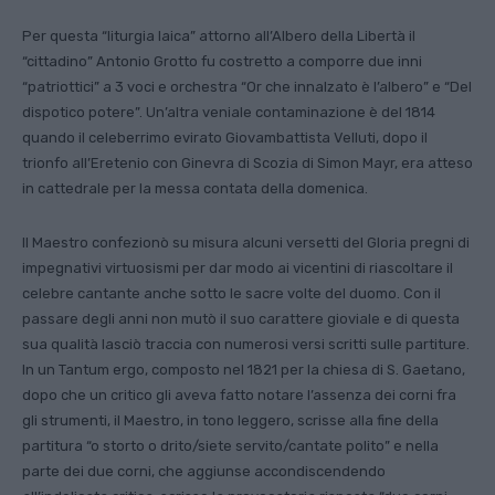
Per questa “liturgia laica” attorno all’Albero della Libertà il
“cittadino” Antonio Grotto fu costretto a comporre due inni
“patriottici” a 3 voci e orchestra “Or che innalzato è l’albero” e “Del
dispotico potere”. Un’altra veniale contaminazione è del 1814
quando il celeberrimo evirato Giovambattista Velluti, dopo il
trionfo all’Eretenio con Ginevra di Scozia di Simon Mayr, era atteso
in cattedrale per la messa contata della domenica.
Il Maestro confezionò su misura alcuni versetti del Gloria pregni di
impegnativi virtuosismi per dar modo ai vicentini di riascoltare il
celebre cantante anche sotto le sacre volte del duomo. Con il
passare degli anni non mutò il suo carattere gioviale e di questa
sua qualità lasciò traccia con numerosi versi scritti sulle partiture.
In un Tantum ergo, composto nel 1821 per la chiesa di S. Gaetano,
dopo che un critico gli aveva fatto notare l’assenza dei corni fra
gli strumenti, il Maestro, in tono leggero, scrisse alla fine della
partitura “o storto o drito/siete servito/cantate polito” e nella
parte dei due corni, che aggiunse accondiscendendo