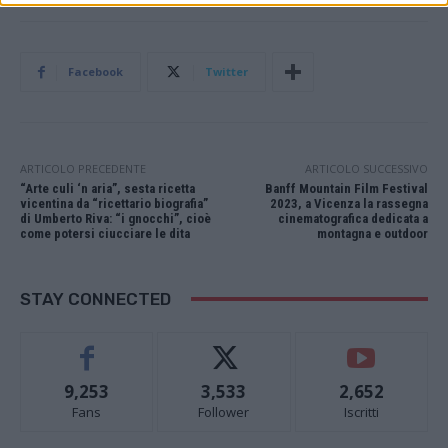
Facebook
Twitter
ARTICOLO PRECEDENTE
ARTICOLO SUCCESSIVO
“Arte culi ‘n aria”, sesta ricetta
Banff Mountain Film Festival
vicentina da “ricettario biografia”
2023, a Vicenza la rassegna
di Umberto Riva: “i gnocchi”, cioè
cinematografica dedicata a
come potersi ciucciare le dita
montagna e outdoor
STAY CONNECTED
9,253
3,533
2,652
Fans
Follower
Iscritti