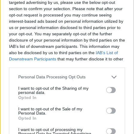
targeted advertising by us, please use the below opt-out
section to confirm your selection. Please note that after your
opt-out request is processed you may continue seeing
Facebook
Twitter
interest-based ads based on personal information utilized by
us or personal information disclosed to third parties prior to
your opt-out. You may separately opt-out of the further
disclosure of your personal information by third parties on the
IAB’s list of downstream participants. This information may
ARTICOLO PRECEDENTE
ARTICOLO SUCCESSIVO
Cultura veneta nel mondo,
Notturni dell’Orchestra del Teatro
also be disclosed by us to third parties on the
IAB’s List of
associazione istituisce il premio
Olimpico di Vicenza: si riparte
Downstream Participants
that may further disclose it to other
Ambra Beggiato
con sei concerti
third parties.
Personal Data Processing Opt Outs
STAY CONNECTED
I want to opt-out of the Sharing of my
personal data.
Opted In
9,253
3,533
2,652
I want to opt-out of the Sale of my
Personal Data.
Fans
Follower
Iscritti
Opted In
I want to opt-out of processing my
Personal Data for Targeted Advertising.