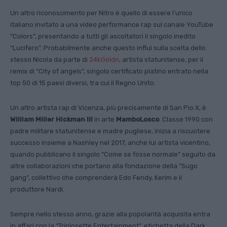
Un altro riconoscimento per Nitro è quello di essere l’unico
italiano invitato a una video performance rap sul canale YouTube
“Colors”, presentando a tutti gli ascoltatori il singolo inedito
“Lucifero”. Probabilmente anche questo influì sulla scelta dello
stesso Nicola da parte di
24kGoldn
, artista statunitense, per il
remix di “City of angels”, singolo certificato platino entrato nella
top 50 di 15 paesi diversi, tra cui il Regno Unito.
Un altro artista rap di Vicenza, più precisamente di San Pio X, è
William Miller Hickman III
in arte
MamboLosco
. Classe 1990 con
padre militare statunitense e madre pugliese, inizia a riscuotere
successo insieme a Nashley nel 2017, anche lui artista vicentino,
quando pubblicano il singolo “Come se fosse normale” seguito da
altre collaborazioni che portano alla fondazione della “Sugo
gang”, collettivo che comprenderà Edo Fendy, Kerim e il
produttore Nardi.
Sempre nello stesso anno, grazie alla popolarità acquisita entra
in affari con la “Triplosette Entertainment”, etichetta della Dark