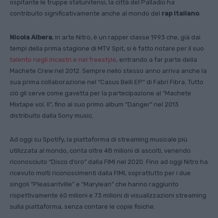
ospitante le truppe statunitensi, la città del Palladio ha
contribuito significativamente anche al mondo del
rap italiano
.
Nicola Albera
, in arte Nitro, è un rapper classe 1993 che, già dai
tempi della prima stagione di MTV Spit, si è fatto notare per il suo
talento negli incastri e nel freestyle
, entrando a far parte della
Machete Crew nel 2012. Sempre nello stesso anno arriva anche la
sua prima collaborazione nel “Casus Belli EP” di Fabri Fibra. Tutto
ciò gli serve come gavetta per la partecipazione al “Machete
Mixtape vol. II”, fino al suo primo album “Danger” nel 2013
distribuito dalla Sony music.
Ad oggi su Spotify, la piattaforma di streaming musicale più
utilizzata al mondo, conta oltre 48 milioni di ascolti, venendo
riconosciuto “Disco d’oro” dalla FIMI nel 2020. Fino ad oggi Nitro ha
ricevuto molti riconoscimenti dalla FIMI, soprattutto per i due
singoli “Pleasantville” e “Marylean” che hanno raggiunto
rispettivamente 60 milioni e 73 milioni di visualizzazioni streaming
sulla piattaforma, senza contare le copie fisiche.