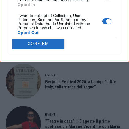
- Advertisement -
Opted In
I want to opt-out of Collection, Use,
Retention, Sale, and/or Sharing of my
- Advertisement -
Personal Data that Is Unrelated with the
Purposes for which it was collected.
Opted Out
- Advertisement -
CONFIRM
ULTIMI ARTICOLI
EVENTI
Berici in Festival 2026: a Lonigo “Little
Italy, sulla strada del sogno”
EVENTI
“Teatro in casa”: il 5 agosto il primo
spettacolo a Marano Vicentino con Maria