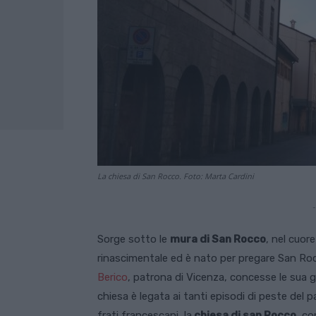
La chiesa di San Rocco. Foto: Marta Cardini
-
Sorge sotto le
mura di San Rocco
, nel cuore
rinascimentale ed è nato per pregare San Roc
Berico
, patrona di Vicenza, concesse le sua 
chiesa è legata ai tanti episodi di peste del 
frati francescani, la
chiesa di san Rocco
, c