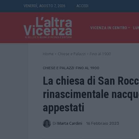
VENERDÌ, AGOSTO 7, 2026
ACCEDI
VICENZA IN CENTRO
LU
Home
Chiese e Palazzi
Fino al 1900
CHIESE E PALAZZI
FINO AL 1900
La chiesa di San Rocco
rinascimentale nacque
appestati
Di
Marta Cardini
16 Febbraio 2023