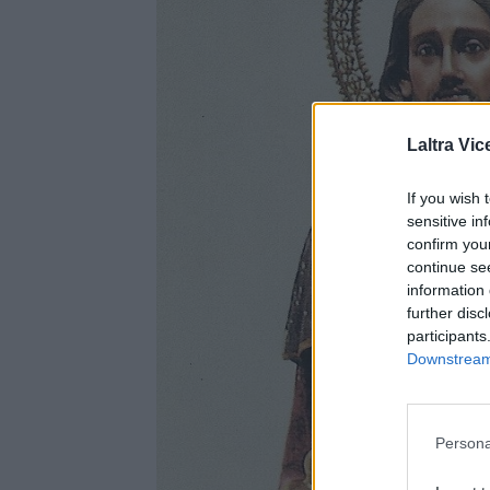
Laltra Vic
If you wish 
sensitive in
confirm you
continue se
information 
further disc
participants
Downstream 
Persona