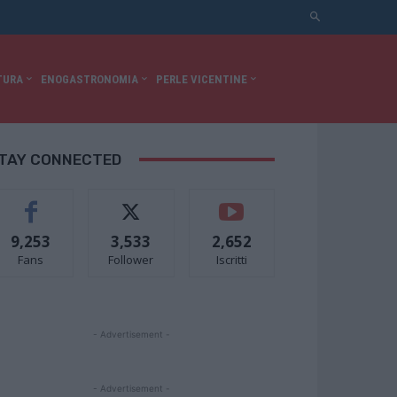
TURA
ENOGASTRONOMIA
PERLE VICENTINE
TAY CONNECTED
9,253
3,533
2,652
Fans
Follower
Iscritti
- Advertisement -
- Advertisement -