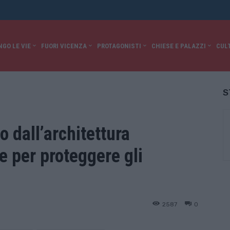
NGO LE VIE
FUORI VICENZA
PROTAGONISTI
CHIESE E PALAZZI
CUL
S
 dall’architettura
 per proteggere gli
2587
0