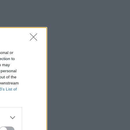
sonal or
ection to
ou may
 personal
out of the
 downstream
B’s List of