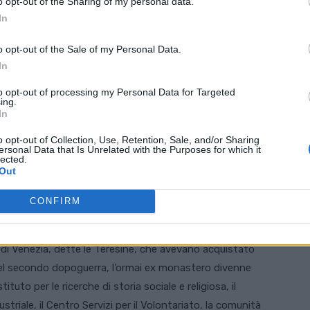
o opt-out of the Sharing of my personal data.
In
o opt-out of the Sale of my Personal Data.
In
to opt-out of processing my Personal Data for Targeted
ing.
In
o opt-out of Collection, Use, Retention, Sale, and/or Sharing
ersonal Data that Is Unrelated with the Purposes for which it
lected.
https://www.vaticano.com/san-rocco/
Out
iò a costruire anche l’annesso monastero, dove nel
CONFIRM
ari di San Giorgio in Alga, per la maggior parte trasferiti
o fino al 1668. Ai Canonici subentrarono nel dicembre
 di Venezia, dette le Teresine, che avevano acquistato
 Nel secondo dopoguerra, l’ormai ex monastero divenne
stituto per le ricerche di storia sociale e religiosa, il
striale, il Centro Servizi per il Volontariato, la comunità