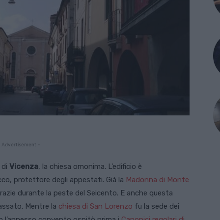
 Advertisement -
 di
Vicenza
, la chiesa omonima. L’edificio è
co, protettore degli appestati. Già la
Madonna di Monte
grazie durante la peste del Seicento. E anche questa
passato. Mentre la
chiesa di San Lorenzo
fu la sede dei
on l’annesso convento ospitò prima i
Canonici regolari di