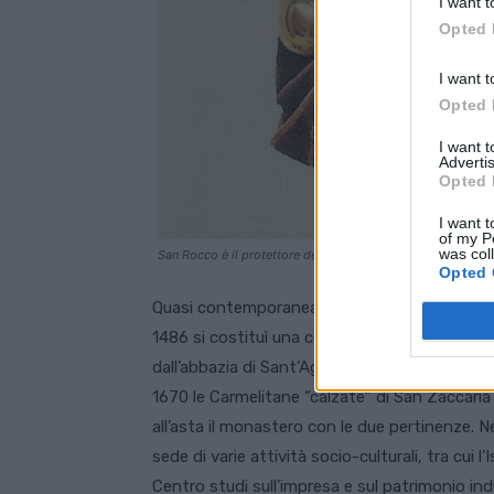
I want t
Opted 
I want t
Opted 
I want 
Advertis
Opted 
I want t
of my P
was col
San Rocco è il protettore delle malattie infettive. Foto: 
Opted 
Quasi contemporaneamente alla chiesa si iniz
1486 si costituì una comunità di Canonici regol
dall’abbazia di Sant’Agostino. Qui risiedetter
1670 le Carmelitane “calzate” di San Zaccaria
all’asta il monastero con le due pertinenze.
sede di varie attività socio-culturali, tra cui l’I
Centro studi sull’impresa e sul patrimonio indu