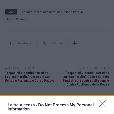
TAGS
Toponimi vicentini narrati da Luciano Parolin
Corso Palladio
Facebook
Twitter
ARTICOLO PRECEDENTE
ARTICOLO SUCCESSIVO
“Toponimi vicentini narrati da
“Toponimi vicentini narrati da
Luciano Parolin”: Corso dei Santi
Luciano Parolin”: Contrà Antonio
Felice e Fortunato e Corso Padova
Pigafetta già contrà della Luna e
Contrà Apolloni o della Pozza
STAY CONNECTED
Laltra Vicenza -
Do Not Process My Personal
Information