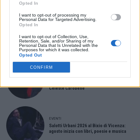
Opted In
I want to opt-out of processing my
Personal Data for Targeted Advertising.
Opted In
EVENTI
Berici in Festival 2026: a Lonigo “Little
I want to opt-out of Collection, Use,
Italy, sulla strada del sogno”
Retention, Sale, and/or Sharing of my
Personal Data that Is Unrelated with the
Purposes for which it was collected.
Opted Out
CONFIRM
EVENTI
“Teatro in casa”: il 5 agosto il primo
spettacolo a Marano Vicentino con Maria
Celeste Carobene
EVENTI
Salotti Urbani 2026 al Bixio di Vicenza:
agosto inizia con libri, poesie e musica