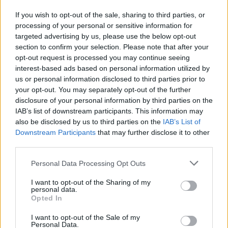
If you wish to opt-out of the sale, sharing to third parties, or
9,253
3,533
2,652
processing of your personal or sensitive information for
Fans
Follower
Iscritti
targeted advertising by us, please use the below opt-out
section to confirm your selection. Please note that after your
opt-out request is processed you may continue seeing
interest-based ads based on personal information utilized by
- Advertisement -
us or personal information disclosed to third parties prior to
your opt-out. You may separately opt-out of the further
- Advertisement -
disclosure of your personal information by third parties on the
IAB’s list of downstream participants. This information may
also be disclosed by us to third parties on the
IAB’s List of
- Advertisement -
Downstream Participants
that may further disclose it to other
third parties.
ULTIMI ARTICOLI
Personal Data Processing Opt Outs
I want to opt-out of the Sharing of my
personal data.
EVENTI
Opted In
Paolo Gnutti premiato come eccellenza
veneta nel mondo all’International
I want to opt-out of the Sale of my
Scledum film festival
Personal Data.