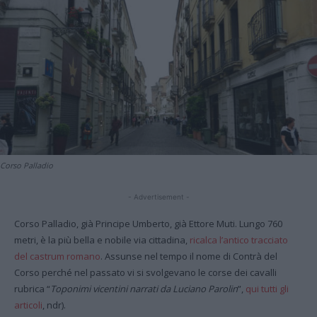
Corso Palladio
- Advertisement -
Corso Palladio, già Principe Umberto, già Ettore Muti. Lungo 760
metri, è la più bella e nobile via cittadina,
ricalca l’antico tracciato
del castrum romano
. Assunse nel tempo il nome di Contrà del
Corso perché nel passato vi si svolgevano le corse dei cavalli
rubrica “
Toponimi vicentini narrati da Luciano Parolin
”,
qui tutti gli
articoli
, ndr).