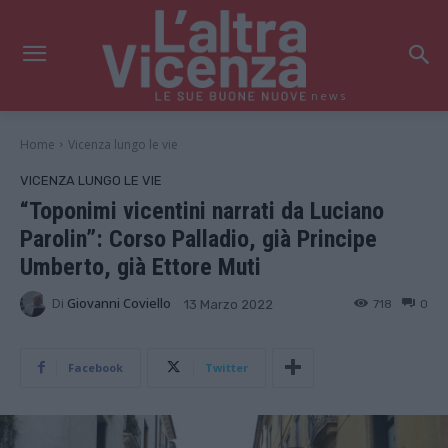
news
Home
Vicenza lungo le vie
VICENZA LUNGO LE VIE
“Toponimi vicentini narrati da Luciano
Parolin”: Corso Palladio, già Principe
Umberto, già Ettore Muti
Di
Giovanni Coviello
718
0
13 Marzo 2022
Facebook
Twitter