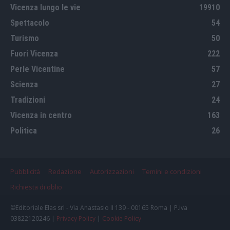
Vicenza lungo le vie
19910
Spettacolo
54
Turismo
50
Fuori Vicenza
222
Perle Vicentine
57
Scienza
27
Tradizioni
24
Vicenza in centro
163
Politica
26
Pubblicità
Redazione
Autorizzazioni
Temini e condizioni
Richiesta di oblio
©Editoriale Elas srl - Via Anastasio II 139 - 00165 Roma | P.iva
03822120246 |
Privacy Policy
|
Cookie Policy