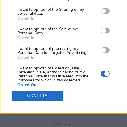
I want to opt-out of the Sharing of my
personal data.
Opted In
ARTICOLO PRECEDENTE
ARTICOLO SUCCESSIVO
Abdullah Ibrahim solo concerto al
Villa Loschi Zileri Dal Verme a
I want to opt-out of the Sale of my
Teatro Olimpico per New
Monteviale: edificio di valore
Personal Data.
Converstions – Vicenza Jazz
artistico e architettonico
Opted In
I want to opt-out of processing my
Personal Data for Targeted Advertising.
STAY CONNECTED
Opted In
I want to opt-out of Collection, Use,
Retention, Sale, and/or Sharing of my
Personal Data that Is Unrelated with the
Purposes for which it was collected.
9,253
3,533
2,652
Opted Out
Fans
Follower
Iscritti
CONFIRM
- Advertisement -
- Advertisement -