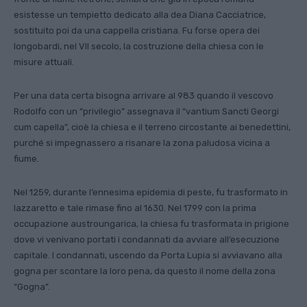
esistesse un tempietto dedicato alla dea Diana Cacciatrice,
sostituito poi da una cappella cristiana. Fu forse opera dei
longobardi, nel VII secolo, la costruzione della chiesa con le
misure attuali.
Per una data certa bisogna arrivare al 983 quando il vescovo
Rodolfo con un “privilegio” assegnava il “vantium Sancti Georgi
cum capella”, cioè la chiesa e il terreno circostante ai benedettini,
purché si impegnassero a risanare la zona paludosa vicina a
fiume.
Nel 1259, durante l’ennesima epidemia di peste, fu trasformato in
lazzaretto e tale rimase fino al 1630. Nel 1799 con la prima
occupazione austroungarica, la chiesa fu trasformata in prigione
dove vi venivano portati i condannati da avviare all’esecuzione
capitale. I condannati, uscendo da Porta Lupia si avviavano alla
gogna per scontare la loro pena, da questo il nome della zona
“Gogna”.