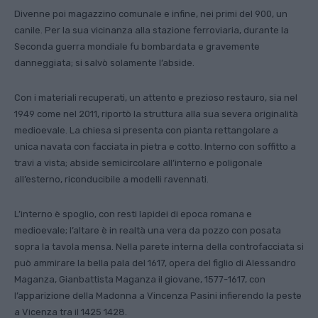
Divenne poi magazzino comunale e infine, nei primi del 900, un
canile. Per la sua vicinanza alla stazione ferroviaria, durante la
Seconda guerra mondiale fu bombardata e gravemente
danneggiata; si salvò solamente l’abside.
Con i materiali recuperati, un attento e prezioso restauro, sia nel
1949 come nel 2011, riportò la struttura alla sua severa originalità
medioevale. La chiesa si presenta con pianta rettangolare a
unica navata con facciata in pietra e cotto. Interno con soffitto a
travi a vista; abside semicircolare all’interno e poligonale
all’esterno, riconducibile a modelli ravennati.
L’interno è spoglio, con resti lapidei di epoca romana e
medioevale; l’altare è in realtà una vera da pozzo con posata
sopra la tavola mensa. Nella parete interna della controfacciata si
può ammirare la bella pala del 1617, opera del figlio di Alessandro
Maganza, Gianbattista Maganza il giovane, 1577-1617, con
l’apparizione della Madonna a Vincenza Pasini infierendo la peste
a Vicenza tra il 1425 1428.