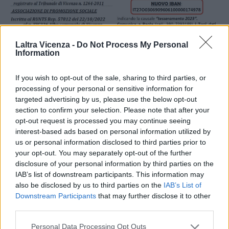
Laltra Vicenza -
Do Not Process My Personal
Information
If you wish to opt-out of the sale, sharing to third parties, or
processing of your personal or sensitive information for
targeted advertising by us, please use the below opt-out
section to confirm your selection. Please note that after your
“VICENZA IN CENTRO” APS
opt-out request is processed you may continue seeing
Associazione di promozione sociale-culturale
interest-based ads based on personal information utilized by
Clicca qui per altri contenuti
us or personal information disclosed to third parties prior to
your opt-out. You may separately opt-out of the further
disclosure of your personal information by third parties on the
TAGS
Vicenza in centro
Chiesa di San Giorgio in Gogna
IAB’s list of downstream participants. This information may
also be disclosed by us to third parties on the
IAB’s List of
Downstream Participants
that may further disclose it to other
third parties.
Facebook
Twitter
Personal Data Processing Opt Outs