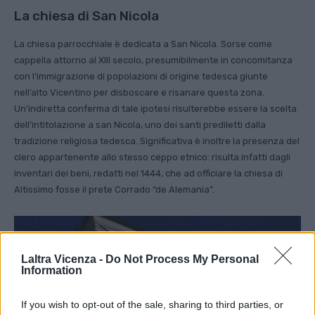
La chiesa di San Nicola
La chiesa parrocchiale è dedicata a San Nicola. Sorse come
cappella attorno al XIII secolo, presumibilmente in concomitanza
con l’immigrazione di popolazioni di origine tedesca giunte
nell’alto Vicentino per disboscare e risanare questa zona.
Un’indiretta conferma di tale ipotesi risulterebbe essere la scelta
dell’intitolazione a san Nicola, uno dei santi prediletti dalla
tradizione religiosa tedesca. Significativa è inoltre la presenza del
clero appartenente allo stesso ceppo etnico: risulta infatti dagli
inventari dei beni, redatti nel 1444, che ad officiare la chiesa di
Altissimo fosse il prete Corrado “de Alemania”.
Laltra Vicenza -
Do Not Process My Personal
Information
If you wish to opt-out of the sale, sharing to third parties, or