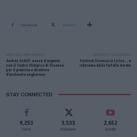
Facebook
Twitter
ARTICOLO PRECEDENTE
ARTICOLO SUCCESSIVO
András Schiff: nozze d’argento
Festival Vicenza in Lirica … e
con il Teatro Olimpico di Vicenza
rideremo delle farfalle dorate
per il pianista e direttore
d’orchestra ungherese
STAY CONNECTED
9,253
3,533
2,652
Fans
Follower
Iscritti