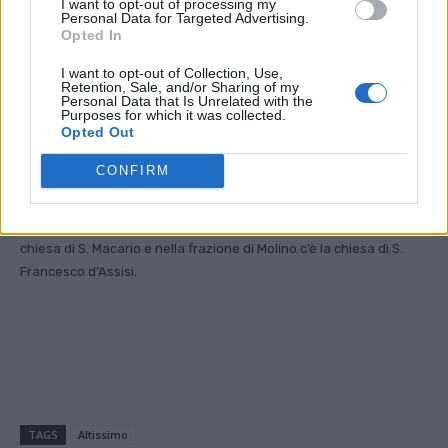
I want to opt-out of processing my
Inizialmente soggetta alla pieve di Santa Maria di Chiampo,
Personal Data for Targeted Advertising.
Opted In
divenne nel XIII secolo parrocchia autonoma, come attestano le
“Raciones decimarum”, ossia i rendiconti delle riscossioni
I want to opt-out of Collection, Use,
dell’imposta straordinaria sulle rendite ecclesiastiche, che il
Retention, Sale, and/or Sharing of my
Personal Data that Is Unrelated with the
papato prelevava per il finanziamento delle crociate o per altri
Purposes for which it was collected.
particolari bisogni della Chiesa.
Opted Out
L’attuale chiesa è stata ricostruita nella seconda metà del secolo
CONFIRM
XIX.
Mentre nella frazione di Campanella è presente la suggestiva
chiesa di S. Macario e nella frazione di Molino c’è la chiesa di S.
Francesco d’Assisi.
TAGS
Altissimo