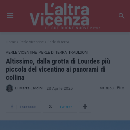
news
Home
Perle Vicentine
Perle di terra
PERLE VICENTINE
PERLE DI TERRA
TRADIZIONI
Altissimo, dalla grotta di Lourdes più
piccola del vicentino ai panorami di
collina
Di
Marta Cardini
1860
0
28 Aprile 2023
Facebook
Twitter